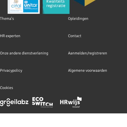
Footer
Thema's
Opleidingen
navigation
HR experten
Contact
Onze andere dienstverlening
Aanmelden/registreren
Privacypolicy
Algemene voorwaarden
Cookies
Footer
meta