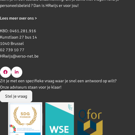
personeelsbeleid ? Dan is HRwijs er voor jou!
Lees meer over ons >
KBO: 0461.281.916
Kunstlaan 27 bus 14
1040 Brussel
02 739 10 77
HRwijs@verso-net.be
Go
Go
Zit je met een specifieke vraag waar je snel een antwoord op wilt?
to
to
Onze adviseurs staan voor je klaar!
Facebook
LinkedIn
Stel je vraag