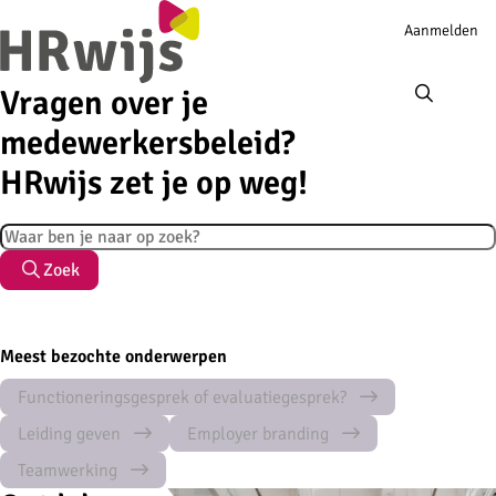
Account
Aanmelden
navigation
Ope
men
Vragen over je
medewerkersbeleid?
HRwijs zet je op weg!
Zoek
Zoek
Meest bezochte onderwerpen
Functioneringsgesprek of evaluatiegesprek?
Leiding geven
Employer branding
Teamwerking