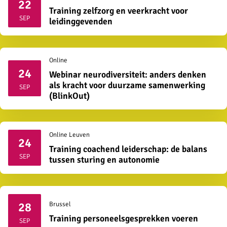
22
Training zelfzorg en veerkracht voor
2026
SEP
leidinggevenden
Online
24
Webinar neurodiversiteit: anders denken
2026
als kracht voor duurzame samenwerking
SEP
(BlinkOut)
Online
Leuven
24
Training coachend leiderschap: de balans
2026
SEP
tussen sturing en autonomie
28
Brussel
2026
Training personeelsgesprekken voeren
SEP