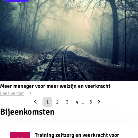
Meer manager voor meer welzijn en veerkracht
Lees verder
1
2
3
4
...
6
Bijeenkomsten
Training zelfzorg en veerkracht voor