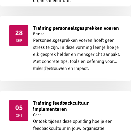
organisatiecultuur.
Training personeelsgesprekken voeren
28
Brussel
2026
Personeelsgesprekken voeren hoeft geen
SEP
stress te zijn. In deze vorming leer je hoe je
elk gesprek helder en mensgericht aanpakt.
Met concrete tips, tools en oefening voor
meer vertrouwen en impact.
Schrijf je in
Training feedbackcultuur
05
implementeren
2026
Gent
OKT
Ontdek tijdens deze opleiding hoe je een
feedbackcultuur in jouw organisatie