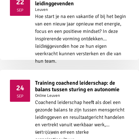
22
leidinggevenden
2026
Leuven
SEP
Hoe start je na een vakantie of bij het begin
van een nieuw jaar opnieuw met energie,
focus en een positieve mindset? In deze
inspirerende vorming ontdekken
leidinggevenden hoe ze hun eigen
Schrijf je in
veerkracht kunnen versterken en die van
hun team.
Training coachend leiderschap: de
24
balans tussen sturing en autonomie
2026
Online
Leuven
SEP
Coachend leiderschap heeft als doel een
gezonde balans te zijn tussen mensgericht
leidinggeven en resultaatgericht handelen
en vertrekt vanuit werkbaar werk,
vertrouwen en een sterke
Schrijf je in