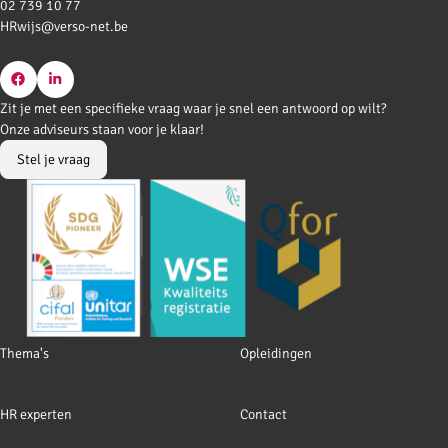
02 739 10 77
HRwijs@verso-net.be
Go
Go
Zit je met een specifieke vraag waar je snel een antwoord op wilt?
to
to
Onze adviseurs staan voor je klaar!
Facebook
LinkedIn
Stel je vraag
Footer
Thema's
Opleidingen
navigation
HR experten
Contact