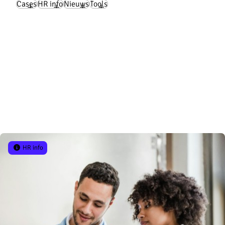
Cases
HR info
Nieuws
Tools
“Professionaliseren is onze plicht”
Lees verder
HR info