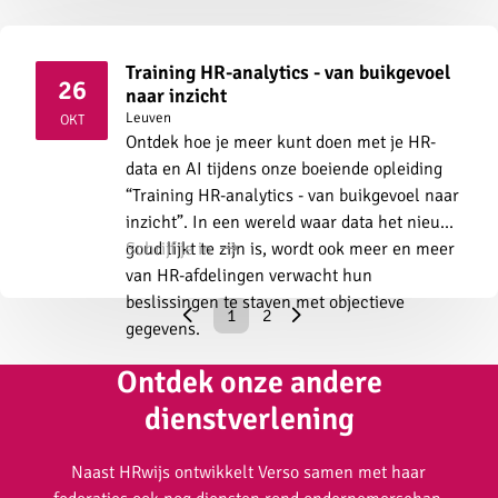
Training HR-analytics - van buikgevoel
26
naar inzicht
2026
Leuven
OKT
Ontdek hoe je meer kunt doen met je HR-
data en AI tijdens onze boeiende opleiding
“Training HR-analytics - van buikgevoel naar
inzicht”. In een wereld waar data het nieuwe
goud lijkt te zijn is, wordt ook meer en meer
Schrijf je in
van HR-afdelingen verwacht hun
beslissingen te staven met objectieve
1
2
gegevens.
Ontdek onze andere
Sub
navigation
dienstverlening
Naast HRwijs ontwikkelt Verso samen met haar