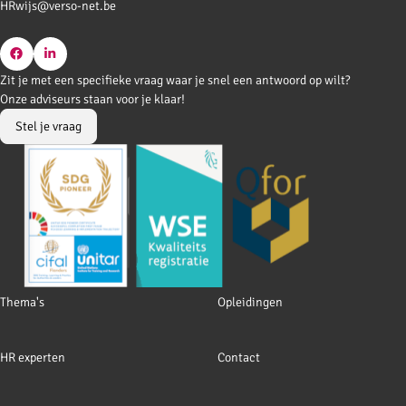
HRwijs@verso-net.be
Go
Go
Zit je met een specifieke vraag waar je snel een antwoord op wilt?
to
to
Onze adviseurs staan voor je klaar!
Facebook
LinkedIn
Stel je vraag
Footer
Thema's
Opleidingen
navigation
HR experten
Contact