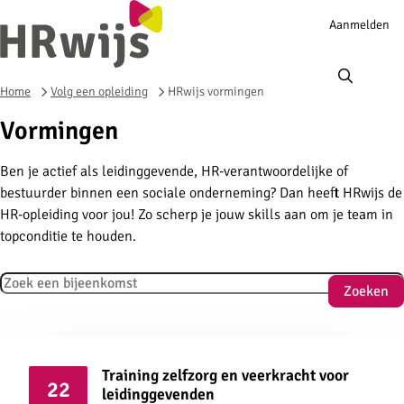
Account
Aanmelden
navigation
Ope
men
Home
Volg een opleiding
HRwijs vormingen
Vormingen
Ben je actief als leidinggevende, HR-verantwoordelijke of
bestuurder binnen een sociale onderneming? Dan heeft HRwijs de
HR-opleiding voor jou! Zo scherp je jouw skills aan om je team in
topconditie te houden.
Zoeken
Zoeken
Training zelfzorg en veerkracht voor
22
leidinggevenden