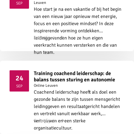
2026
Leuven
SEP
Hoe start je na een vakantie of bij het begin
van een nieuw jaar opnieuw met energie,
focus en een positieve mindset? In deze
inspirerende vorming ontdekken
leidinggevenden hoe ze hun eigen
Schrijf je in
veerkracht kunnen versterken en die van
hun team.
Training coachend leiderschap: de
24
balans tussen sturing en autonomie
2026
Online
Leuven
SEP
Coachend leiderschap heeft als doel een
gezonde balans te zijn tussen mensgericht
leidinggeven en resultaatgericht handelen
en vertrekt vanuit werkbaar werk,
vertrouwen en een sterke
Schrijf je in
organisatiecultuur.