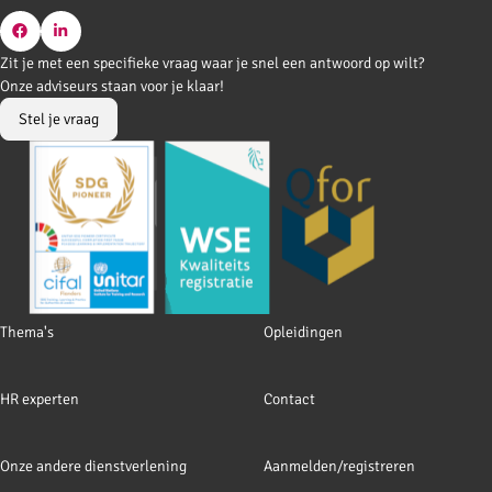
Go
Go
Zit je met een specifieke vraag waar je snel een antwoord op wilt?
to
to
Onze adviseurs staan voor je klaar!
Facebook
LinkedIn
Stel je vraag
Footer
Thema's
Opleidingen
navigation
HR experten
Contact
Onze andere dienstverlening
Aanmelden/registreren