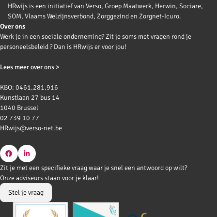
HRwijs is een initiatief van Verso, Groep Maatwerk, Herwin, Sociare,
SOM, Vlaams Welzijnsverbond, Zorggezind en Zorgnet-Icuro.
Over ons
Werk je in een sociale onderneming? Zit je soms met vragen rond je
personeelsbeleid ? Dan is HRwijs er voor jou!
Lees meer over ons >
KBO: 0461.281.916
Kunstlaan 27 bus 14
1040 Brussel
02 739 10 77
HRwijs@verso-net.be
Go
Go
Zit je met een specifieke vraag waar je snel een antwoord op wilt?
to
to
Onze adviseurs staan voor je klaar!
Facebook
LinkedIn
Stel je vraag