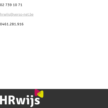
02 739 10 71
hrwijs@verso-net.be
0461.281.916