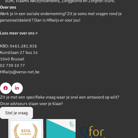
SOM, Vlaams Welzijnsverbond, Zorggezind en Zorgnet-Icuro.
Over ons
Werk je in een sociale onderneming? Zit je soms met vragen rond je
personeelsbeleid ? Dan is HRwijs er voor jou!
Lees meer over ons >
KBO: 0461.281.916
Kunstlaan 27 bus 14
1040 Brussel
02 739 10 77
HRwijs@verso-net.be
Go
Go
Zit je met een specifieke vraag waar je snel een antwoord op wilt?
to
to
Onze adviseurs staan voor je klaar!
Facebook
LinkedIn
Stel je vraag