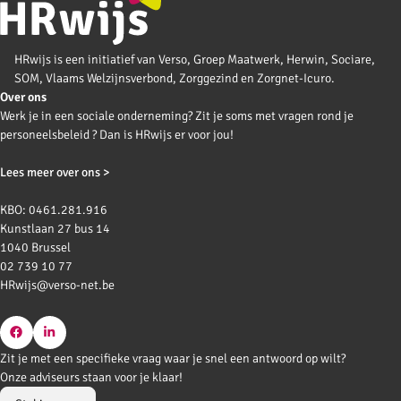
HRwijs is een initiatief van Verso, Groep Maatwerk, Herwin, Sociare,
SOM, Vlaams Welzijnsverbond, Zorggezind en Zorgnet-Icuro.
Over ons
Werk je in een sociale onderneming? Zit je soms met vragen rond je
personeelsbeleid ? Dan is HRwijs er voor jou!
Lees meer over ons >
KBO: 0461.281.916
Kunstlaan 27 bus 14
1040 Brussel
02 739 10 77
HRwijs@verso-net.be
Go
Go
Zit je met een specifieke vraag waar je snel een antwoord op wilt?
to
to
Onze adviseurs staan voor je klaar!
Facebook
LinkedIn