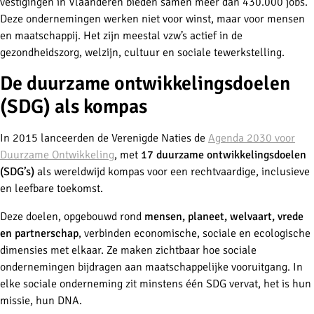
vestigingen in Vlaanderen bieden samen meer dan 430.000 jobs.
Deze ondernemingen werken niet voor winst, maar voor mensen
en maatschappij. Het zijn meestal vzw’s actief in de
gezondheidszorg, welzijn, cultuur en sociale tewerkstelling.
De duurzame ontwikkelingsdoelen
(SDG) als kompas
In 2015 lanceerden de Verenigde Naties de
Agenda 2030 voor
Duurzame Ontwikkeling
, met
17 duurzame ontwikkelingsdoelen
(SDG’s)
als wereldwijd kompas voor een rechtvaardige, inclusieve
en leefbare toekomst.
Deze doelen, opgebouwd rond
mensen, planeet, welvaart, vrede
en partnerschap
, verbinden economische, sociale en ecologische
dimensies met elkaar. Ze maken zichtbaar hoe sociale
ondernemingen bijdragen aan maatschappelijke vooruitgang. In
elke sociale onderneming zit minstens één SDG vervat, het is hun
missie, hun DNA.