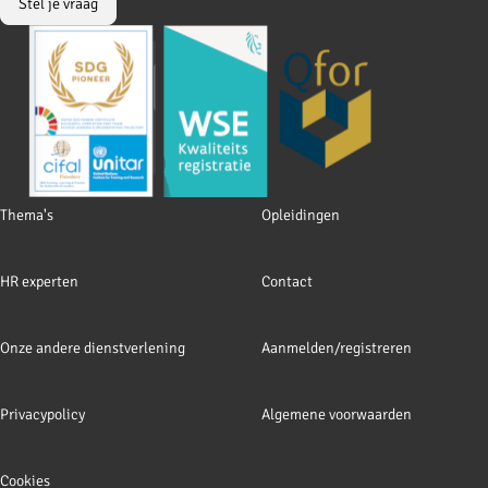
Stel je vraag
Footer
Thema's
Opleidingen
navigation
HR experten
Contact
Onze andere dienstverlening
Aanmelden/registreren
Privacypolicy
Algemene voorwaarden
Cookies