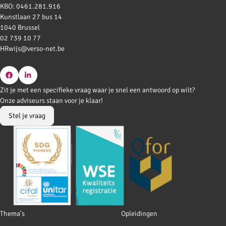
KBO: 0461.281.916
Kunstlaan 27 bus 14
1040 Brussel
02 739 10 77
HRwijs@verso-net.be
Go
Go
Zit je met een specifieke vraag waar je snel een antwoord op wilt?
to
to
Onze adviseurs staan voor je klaar!
Facebook
LinkedIn
Stel je vraag
Footer
Thema's
Opleidingen
navigation