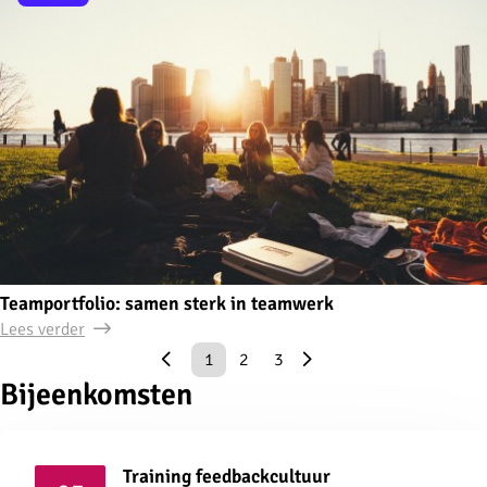
Teamportfolio: samen sterk in teamwerk
Lees verder
1
2
3
Bijeenkomsten
Training feedbackcultuur