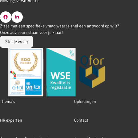
HRwijs@verso-net.be
Go
Go
Zit je met een specifieke vraag waar je snel een antwoord op wilt?
to
to
Onze adviseurs staan voor je klaar!
Facebook
LinkedIn
Stel je vraag
Footer
Thema's
Opleidingen
navigation
HR experten
Contact