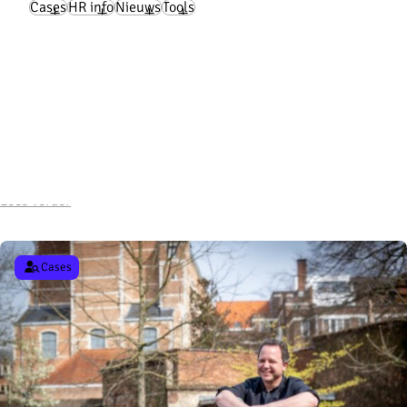
Cases
HR info
Nieuws
Tools
“Kwaliteitsvolle zorg staat of valt met hoe het team
functioneert”
Lees verder
Cases