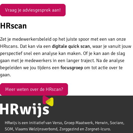
Vraag je adviesgesprek aan!
HRscan
Zet je medewerkersbeleid op het juiste spoor met een van onze
HRscans. Dat kan via een
digitale quick scan
, waar je vanuit jouw
perspectief snel een analyse kan maken. Of je kan aan de slag
gaan met je medewerkers in een langer traject. Na de analyse
begeleiden we jou tijdens een
focusgroep
om tot actie over te
gaan.
Meer weten over de HRscan?
HRwijs is een initiatief van Verso, Groep Maatwerk, Herwin, Sociare,
SOM, Vlaams Welzijnsverbond, Zorggezind en Zorgnet-Icuro.