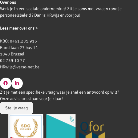
Over ons
Werk je in een sociale onderneming? Zit je soms met vragen rond je
personeelsbeleid ? Dan is HRwijs er voor jou!
Lees meer over ons >
KBO: 0461.281.916
Kunstlaan 27 bus 14
1040 Brussel
02 739 10 77
HRwijs@verso-net.be
Go
Go
Zit je met een specifieke vraag waar je snel een antwoord op wilt?
to
to
Onze adviseurs staan voor je klaar!
Facebook
LinkedIn
Stel je vraag