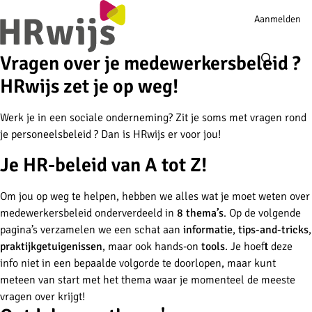
Account
Aanmelden
navigation
Ope
men
Vragen over je medewerkersbeleid ?
HRwijs zet je op weg!
Werk je in een sociale onderneming? Zit je soms met vragen rond
je personeelsbeleid ? Dan is HRwijs er voor jou!
Je HR-beleid van A tot Z!
Om jou op weg te helpen, hebben we alles wat je moet weten over
medewerkersbeleid onderverdeeld in
8 thema’s
. Op de volgende
pagina’s verzamelen we een schat aan
informatie
,
tips-and-tricks
,
praktijkgetuigenissen
, maar ook hands-on
tools
. Je hoeft deze
info niet in een bepaalde volgorde te doorlopen, maar kunt
meteen van start met het thema waar je momenteel de meeste
vragen over krijgt!