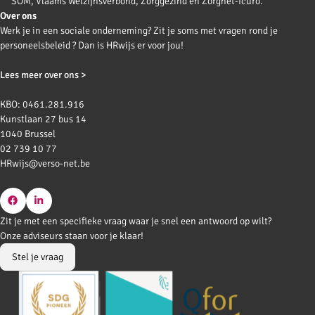
SOM, Vlaams Welzijnsverbond, Zorggezind en Zorgnet-Icuro.
Over ons
Werk je in een sociale onderneming? Zit je soms met vragen rond je
personeelsbeleid ? Dan is HRwijs er voor jou!
Lees meer over ons >
KBO: 0461.281.916
Kunstlaan 27 bus 14
1040 Brussel
02 739 10 77
HRwijs@verso-net.be
Go
Go
Zit je met een specifieke vraag waar je snel een antwoord op wilt?
to
to
Onze adviseurs staan voor je klaar!
Facebook
LinkedIn
Stel je vraag