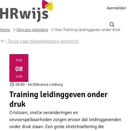
Account
Aanmelden
navigation
Ope
men
Home
Volg een opleiding
Over Training leidinggeven onder druk
Terug naar bijeenkomsten-overzicht
ma
08
2026
JUN
09:30
- 16:30
Avansa Limburg
Training leidinggeven onder
druk
Crisissen, snelle veranderingen en
onvoorspelbaarheden zorgen ervoor dat leidinggevenden
onder druk staan. Een grote stretchoefening die