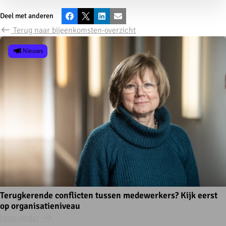
Deel met anderen
Facebook
X
LinkedIn
E-mail
Terug naar bijeenkomsten-overzicht
Nieuws
Terugkerende conflicten tussen medewerkers? Kijk eerst
op organisatieniveau
Lees verder