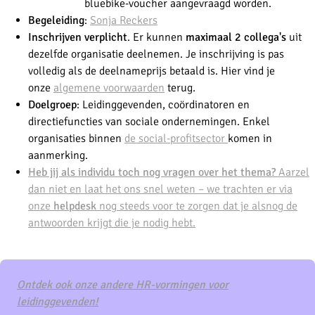
bluebike-voucher aangevraagd worden.
Begeleiding
:
Sonja Reckers
Inschrijven verplicht
. Er kunnen
maximaal 2 collega's
uit
dezelfde organisatie deelnemen. Je inschrijving is pas
volledig als de deelnameprijs betaald is. Hier vind je
onze
algemene voorwaarden
terug.
Doelgroep
: Leidinggevenden, coördinatoren en
directiefuncties van sociale ondernemingen. Enkel
organisaties binnen
de social-profitsector
komen in
aanmerking.
Heb jij als individu toch nog vragen over het thema?
Aarzel
dan niet en laat het ons snel weten – we trachten er via
onze
helpdesk
nog steeds voor te zorgen dat je alsnog de
antwoorden krijgt die je nodig hebt.
Ontdek ook onze andere HR-vormingen voor
leidinggevenden!