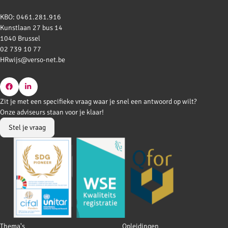
KBO: 0461.281.916
Kunstlaan 27 bus 14
1040 Brussel
02 739 10 77
HRwijs@verso-net.be
Go
Go
Zit je met een specifieke vraag waar je snel een antwoord op wilt?
to
to
Onze adviseurs staan voor je klaar!
Facebook
LinkedIn
Stel je vraag
Footer
Thema's
Opleidingen