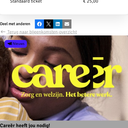
Standaard ticket
€ 25,00
Deel met anderen
Facebook
X
LinkedIn
E-mail
Terug naar bijeenkomsten-overzicht
Nieuws
Careēr heeft jou nodig!