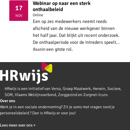
Webinar op naar een sterk
17
onthaalbeleid
2026
Online
NOV
Een op zes medewerkers neemt reeds
afscheid van de nieuwe werkgever binnen
het half jaar. Dat blijkt uit recent onderzoek.
De onthaalperiode voor de intreders speelt
daarin een grote rol.
Lees meer
HRwijs is een initiatief van Verso, Groep Maatwerk, Herwin, Sociare,
SOM, Vlaams Welzijnsverbond, Zorggezind en Zorgnet-Icuro.
Over ons
Werk je in een sociale onderneming? Zit je soms met vragen rond je
personeelsbeleid ? Dan is HRwijs er voor jou!
Lees meer over ons >