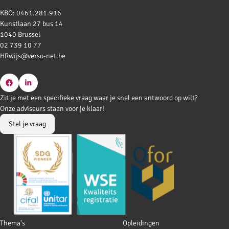
KBO: 0461.281.916
Kunstlaan 27 bus 14
1040 Brussel
02 739 10 77
HRwijs@verso-net.be
Go
Go
Zit je met een specifieke vraag waar je snel een antwoord op wilt?
to
to
Onze adviseurs staan voor je klaar!
Facebook
LinkedIn
Stel je vraag
Footer
Thema's
Opleidingen