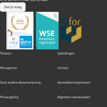
Facebook
LinkedIn
Stel je vraag
Footer
Thema's
Opleidingen
navigation
HR experten
Contact
Onze andere dienstverlening
Aanmelden/registreren
Privacypolicy
Algemene voorwaarden