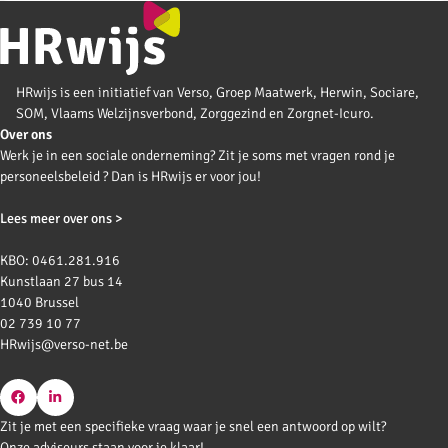
HRwijs is een initiatief van Verso, Groep Maatwerk, Herwin, Sociare,
SOM, Vlaams Welzijnsverbond, Zorggezind en Zorgnet-Icuro.
Over ons
Werk je in een sociale onderneming? Zit je soms met vragen rond je
personeelsbeleid ? Dan is HRwijs er voor jou!
Lees meer over ons >
KBO: 0461.281.916
Kunstlaan 27 bus 14
1040 Brussel
02 739 10 77
HRwijs@verso-net.be
Go
Go
Zit je met een specifieke vraag waar je snel een antwoord op wilt?
to
to
Onze adviseurs staan voor je klaar!