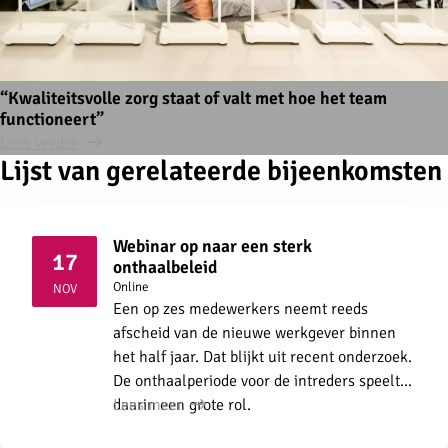
“Kwaliteitsvolle zorg staat of valt met hoe het team
functioneert”
Lees verder
Lijst van gerelateerde bijeenkomsten
Webinar op naar een sterk
17
onthaalbeleid
2026
Online
NOV
Een op zes medewerkers neemt reeds
afscheid van de nieuwe werkgever binnen
het half jaar. Dat blijkt uit recent onderzoek.
De onthaalperiode voor de intreders speelt
daarin een grote rol.
Lees meer