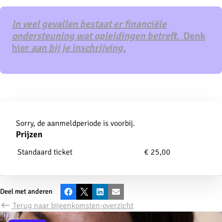
In veel gevallen bestaat er financiële
ondersteuning wat opleidingen betreft.
Denk
hier
aan bij je inschrijving.
Aanmelden
Sorry, de aanmeldperiode is voorbij.
Prijzen
Standaard ticket
€ 25,00
Deel met anderen
Facebook
X
LinkedIn
E-mail
Terug naar bijeenkomsten-overzicht