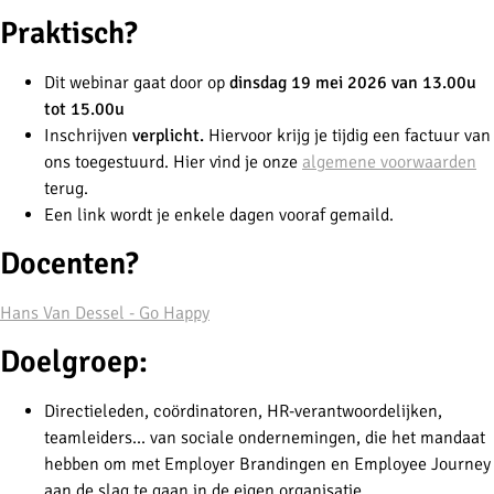
Praktisch?
Dit webinar gaat door op
dinsdag 19 mei 2026 van 13.00u
tot 15.00u
Inschrijven
verplicht.
Hiervoor krijg je tijdig een factuur van
ons toegestuurd. Hier vind je onze
algemene voorwaarden
terug.
Een link wordt je enkele dagen vooraf gemaild.
Docenten?
Hans Van Dessel - Go Happy
Doelgroep:
Directieleden, coördinatoren, HR-verantwoordelijken,
teamleiders... van sociale ondernemingen, die het mandaat
hebben om met Employer Brandingen en Employee Journey
aan de slag te gaan in de eigen organisatie.