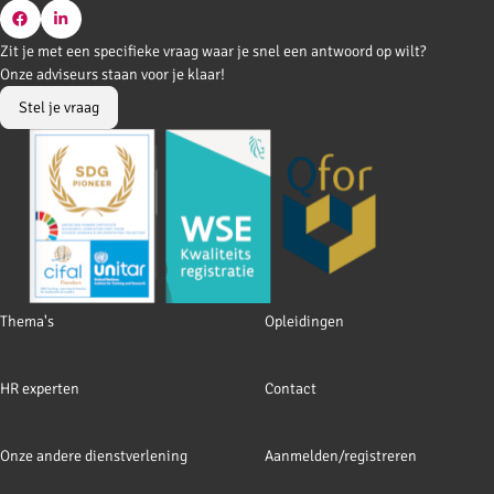
Go
Go
Zit je met een specifieke vraag waar je snel een antwoord op wilt?
to
to
Onze adviseurs staan voor je klaar!
Facebook
LinkedIn
Stel je vraag
Footer
Thema's
Opleidingen
navigation
HR experten
Contact
Onze andere dienstverlening
Aanmelden/registreren