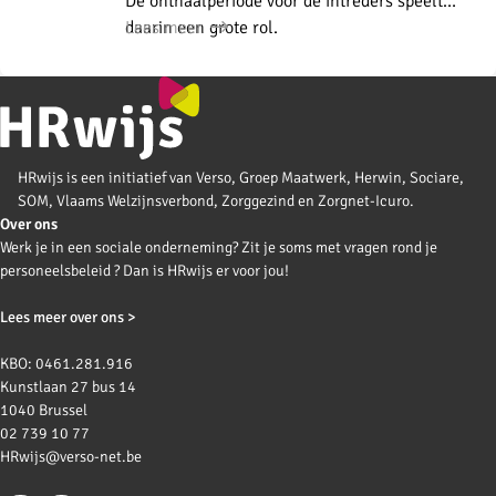
De onthaalperiode voor de intreders speelt
daarin een grote rol.
Lees meer
HRwijs is een initiatief van Verso, Groep Maatwerk, Herwin, Sociare,
SOM, Vlaams Welzijnsverbond, Zorggezind en Zorgnet-Icuro.
Over ons
Werk je in een sociale onderneming? Zit je soms met vragen rond je
personeelsbeleid ? Dan is HRwijs er voor jou!
Lees meer over ons >
KBO: 0461.281.916
Kunstlaan 27 bus 14
1040 Brussel
02 739 10 77
HRwijs@verso-net.be