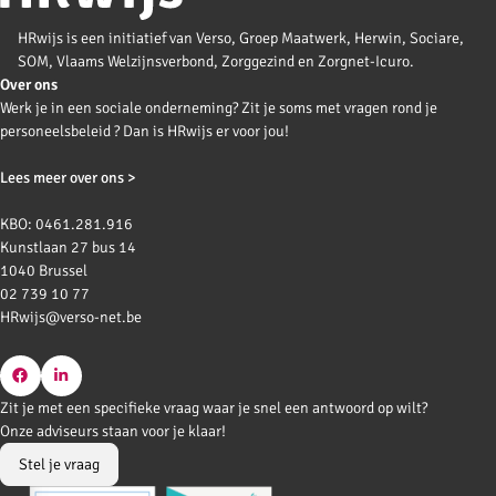
HRwijs is een initiatief van Verso, Groep Maatwerk, Herwin, Sociare,
SOM, Vlaams Welzijnsverbond, Zorggezind en Zorgnet-Icuro.
Over ons
Werk je in een sociale onderneming? Zit je soms met vragen rond je
personeelsbeleid ? Dan is HRwijs er voor jou!
Lees meer over ons >
KBO: 0461.281.916
Kunstlaan 27 bus 14
1040 Brussel
02 739 10 77
HRwijs@verso-net.be
Go
Go
Zit je met een specifieke vraag waar je snel een antwoord op wilt?
to
to
Onze adviseurs staan voor je klaar!
Facebook
LinkedIn
Stel je vraag