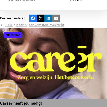
Deel met anderen
Facebook
X
LinkedIn
E-mail
Terug naar bijeenkomsten-overzicht
Nieuws
Careēr heeft jou nodig!