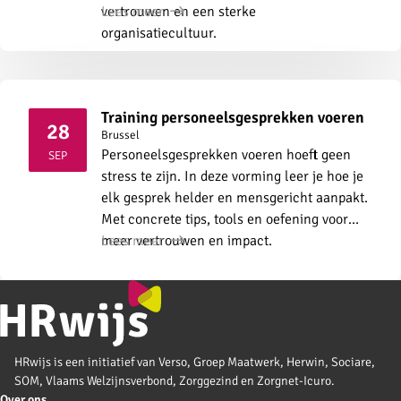
vertrouwen en een sterke
Lees meer
organisatiecultuur.
Training personeelsgesprekken voeren
28
Brussel
2026
Personeelsgesprekken voeren hoeft geen
SEP
stress te zijn. In deze vorming leer je hoe je
elk gesprek helder en mensgericht aanpakt.
Met concrete tips, tools en oefening voor
meer vertrouwen en impact.
Lees meer
HRwijs is een initiatief van Verso, Groep Maatwerk, Herwin, Sociare,
SOM, Vlaams Welzijnsverbond, Zorggezind en Zorgnet-Icuro.
Over ons