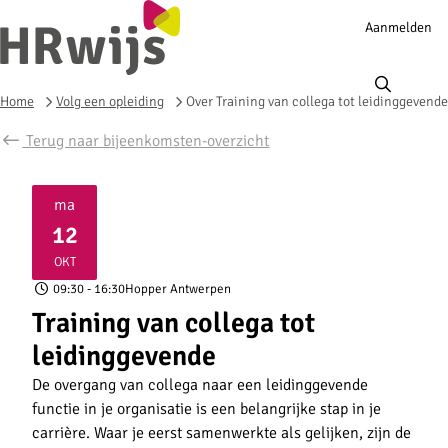
Account
Aanmelden
navigation
Ope
men
Home
Volg een opleiding
Over Training van collega tot leidinggevende
Terug naar bijeenkomsten-overzicht
ma
12
2026
OKT
09:30
- 16:30
Hopper Antwerpen
Training van collega tot
leidinggevende
De overgang van collega naar een leidinggevende
functie in je organisatie is een belangrijke stap in je
carrière. Waar je eerst samenwerkte als gelijken, zijn de