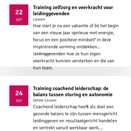
Training zelfzorg en veerkracht voor
22
leidinggevenden
2026
Leuven
SEP
Hoe start je na een vakantie of bij het begin
van een nieuw jaar opnieuw met energie,
focus en een positieve mindset? In deze
inspirerende vorming ontdekken
leidinggevenden hoe ze hun eigen
Lees meer
veerkracht kunnen versterken en die van
hun team.
Training coachend leiderschap: de
24
balans tussen sturing en autonomie
2026
Online
Leuven
SEP
Coachend leiderschap heeft als doel een
gezonde balans te zijn tussen mensgericht
leidinggeven en resultaatgericht handelen
en vertrekt vanuit werkbaar werk,