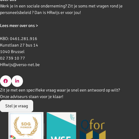
Werk je in een sociale onderneming? Zit je soms met vragen rond je
personeelsbeleid ? Dan is HRwijs er voor jou!
Lees meer over ons >
KBO: 0461.281.916
Kunstlaan 27 bus 14
1040 Brussel
02 739 10 77
HRwijs@verso-net.be
Go
Go
Zit je met een specifieke vraag waar je snel een antwoord op wilt?
to
to
Onze adviseurs staan voor je klaar!
Facebook
LinkedIn
Stel je vraag