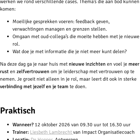
werken we rond verschillende cases. Thema’s die aan bod kunnen
komen:
Moeilijke gesprekken voeren: feedback geven,
verwachtingen managen en grenzen stellen.
Omgaan met oud-collega’s die moeite hebben met je nieuwe
rol.
Wat doe je met informatie die je niet meer kunt delen?
Na deze dag ga je naar huis met
nieuwe inzichten
en voel je
meer
rust
en
zelfvertrouwen
om je leiderschap met vertrouwen op te
nemen. Je groeit niet alleen in je rol, maar leert dit ook in sterke
verbinding met jezelf en je team
te doen.
-
Praktisch
Wanneer?
12 oktober 2026 van 09.30 uur tot 16.30 uur
Trainer:
Liesbeth Lambrecht
van Impact Organisatiecoach
Locatie:
De Hopper
, Antwerpen