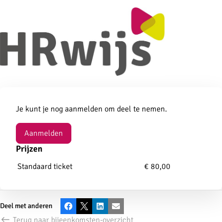
Aanmelden
Je kunt je nog aanmelden om deel te nemen.
Aanmelden
Prijzen
Standaard ticket
€ 80,00
Deel met anderen
Facebook
X
LinkedIn
E-mail
Terug naar bijeenkomsten-overzicht