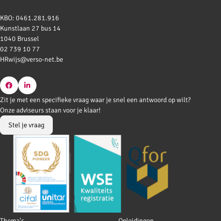
KBO: 0461.281.916
Kunstlaan 27 bus 14
1040 Brussel
02 739 10 77
HRwijs@verso-net.be
Go
Go
Zit je met een specifieke vraag waar je snel een antwoord op wilt?
to
to
Onze adviseurs staan voor je klaar!
Facebook
LinkedIn
Stel je vraag
Footer
Thema's
Opleidingen