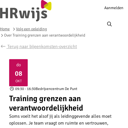
Account
Aanmelden
navigation
Ope
men
Home
Volg een opleiding
Over Training grenzen aan verantwoordelijkheid
Terug naar bijeenkomsten-overzicht
do
08
2026
OKT
09:30
- 16:30
Bedrijvencentrum De Punt
Training grenzen aan
verantwoordelijkheid
Soms voelt het alsof jij als leidinggevende alles moet
oplossen. Je team vraagt om ruimte en vertrouwen,