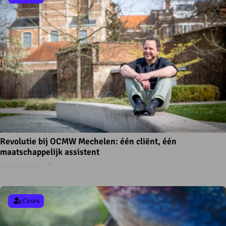
Revolutie bij OCMW Mechelen: één cliënt, één
maatschappelijk assistent
Lees verder
Cases