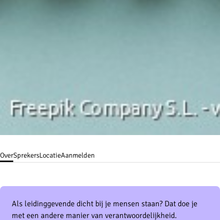
Over
Sprekers
Locatie
Aanmelden
Als leidinggevende dicht bij je mensen staan? Dat doe je
met een andere manier van verantwoordelijkheid.