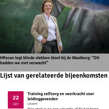
HRscan legt blinde vlekken bloot bij de Waaiburg: “Dit
hadden we niet verwacht”
Lees verder
Lijst van gerelateerde bijeenkomsten
Training zelfzorg en veerkracht voor
22
leidinggevenden
2026
Leuven
SEP
Hoe start je na een vakantie of bij het begin