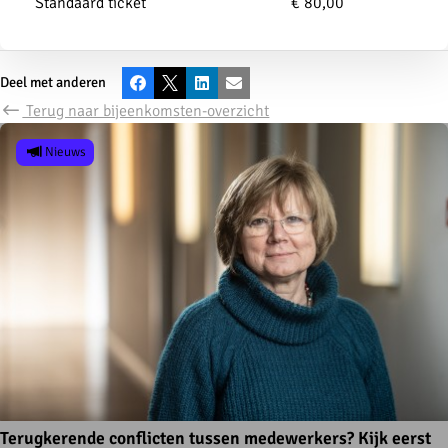
Standaard ticket
€ 80,00
Deel met anderen
Facebook
X
LinkedIn
E-mail
Terug naar bijeenkomsten-overzicht
Nieuws
Terugkerende conflicten tussen medewerkers? Kijk eerst