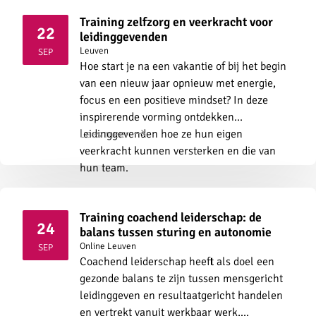
Training zelfzorg en veerkracht voor
22
leidinggevenden
2026
Leuven
SEP
Hoe start je na een vakantie of bij het begin
van een nieuw jaar opnieuw met energie,
focus en een positieve mindset? In deze
inspirerende vorming ontdekken
leidinggevenden hoe ze hun eigen
Lees meer
veerkracht kunnen versterken en die van
hun team.
Training coachend leiderschap: de
24
balans tussen sturing en autonomie
2026
Online
Leuven
SEP
Coachend leiderschap heeft als doel een
gezonde balans te zijn tussen mensgericht
leidinggeven en resultaatgericht handelen
en vertrekt vanuit werkbaar werk,