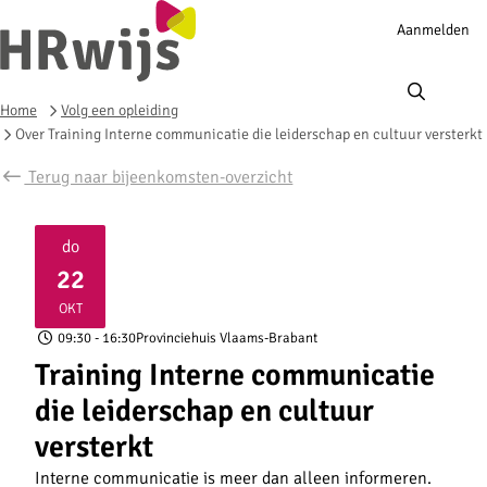
Account
Aanmelden
navigation
Ope
men
Home
Volg een opleiding
Over Training Interne communicatie die leiderschap en cultuur versterkt
Terug naar bijeenkomsten-overzicht
do
22
2026
OKT
09:30
- 16:30
Provinciehuis Vlaams-Brabant
Training Interne communicatie
die leiderschap en cultuur
versterkt
Interne communicatie is meer dan alleen informeren.