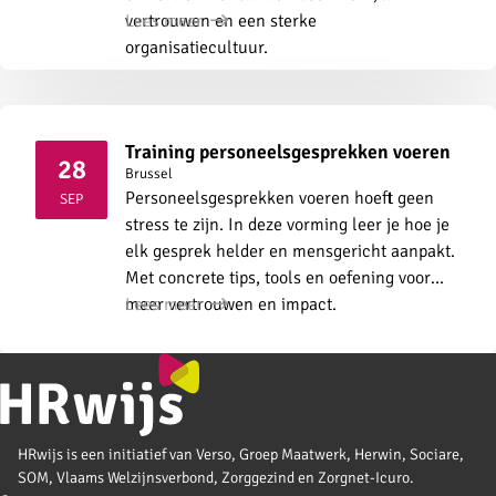
vertrouwen en een sterke
Lees meer
organisatiecultuur.
Training personeelsgesprekken voeren
28
Brussel
2026
Personeelsgesprekken voeren hoeft geen
SEP
stress te zijn. In deze vorming leer je hoe je
elk gesprek helder en mensgericht aanpakt.
Met concrete tips, tools en oefening voor
meer vertrouwen en impact.
Lees meer
HRwijs is een initiatief van Verso, Groep Maatwerk, Herwin, Sociare,
SOM, Vlaams Welzijnsverbond, Zorggezind en Zorgnet-Icuro.