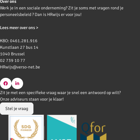
Over ons
Werk je in een sociale onderneming? Zit je soms met vragen rond je
personeelsbeleid ? Dan is HRwijs er voor jou!
Lees meer over ons >
KBO: 0461.281.916
Kunstlaan 27 bus 14
1040 Brussel
02 739 10 77
HRwijs@verso-net.be
Go
Go
Zit je met een specifieke vraag waar je snel een antwoord op wilt?
to
to
Onze adviseurs staan voor je klaar!
Facebook
LinkedIn
Stel je vraag