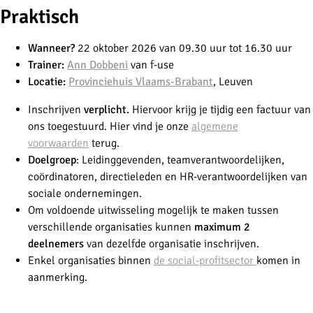
Praktisch
Wanneer?
22 oktober 2026 van 09.30 uur tot 16.30 uur
Trainer:
Ann Dobbeni
van f-use
Locatie:
Provinciehuis Vlaams-Brabant
, Leuven
Inschrijven
verplicht.
Hiervoor krijg je tijdig een factuur van
ons toegestuurd. Hier vind je onze
algemene
voorwaarden
terug.
Doelgroep
:
Leidinggevenden, teamverantwoordelijken,
coördinatoren, directieleden en HR-verantwoordelijken van
sociale ondernemingen.
Om voldoende uitwisseling mogelijk te maken tussen
verschillende organisaties kunnen
maximum 2
deelnemers
van dezelfde organisatie inschrijven.
Enkel organisaties binnen
de social-profitsector
komen in
aanmerking.
-