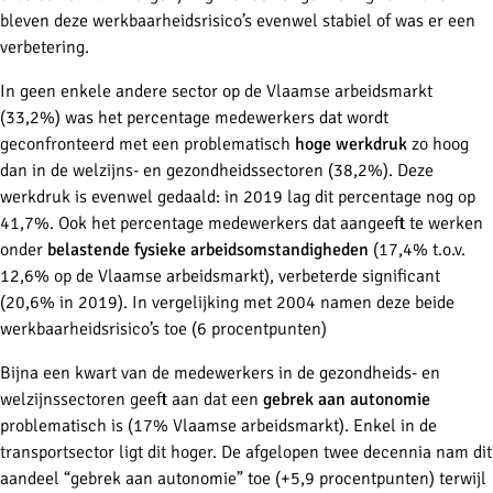
bleven deze werkbaarheidsrisico’s evenwel stabiel of was er een
verbetering.
In geen enkele andere sector op de Vlaamse arbeidsmarkt
(33,2%) was het percentage medewerkers dat wordt
geconfronteerd met een problematisch
hoge werkdruk
zo hoog
dan in de welzijns- en gezondheidssectoren (38,2%). Deze
werkdruk is evenwel gedaald: in 2019 lag dit percentage nog op
41,7%. Ook het percentage medewerkers dat aangeeft te werken
onder
belastende fysieke arbeidsomstandigheden
(17,4% t.o.v.
12,6% op de Vlaamse arbeidsmarkt), verbeterde significant
(20,6% in 2019). In vergelijking met 2004 namen deze beide
werkbaarheidsrisico’s toe (6 procentpunten)
Bijna een kwart van de medewerkers in de gezondheids- en
welzijnssectoren geeft aan dat een
gebrek aan autonomie
problematisch is (17% Vlaamse arbeidsmarkt). Enkel in de
transportsector ligt dit hoger. De afgelopen twee decennia nam dit
aandeel “gebrek aan autonomie” toe (+5,9 procentpunten) terwijl