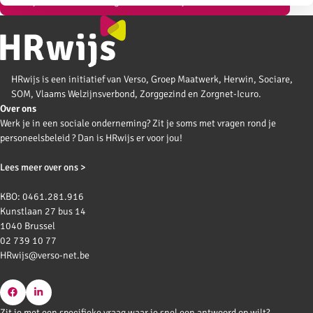
Bekijk al onze vormingen over welzijn en werkbaar werk
HRwijs is een initiatief van Verso, Groep Maatwerk, Herwin, Sociare,
SOM, Vlaams Welzijnsverbond, Zorggezind en Zorgnet-Icuro.
Over ons
Werk je in een sociale onderneming? Zit je soms met vragen rond je
personeelsbeleid ? Dan is HRwijs er voor jou!
Lees meer over ons >
KBO: 0461.281.916
Kunstlaan 27 bus 14
1040 Brussel
02 739 10 77
HRwijs@verso-net.be
Go
Go
Zit je met een specifieke vraag waar je snel een antwoord op wilt?