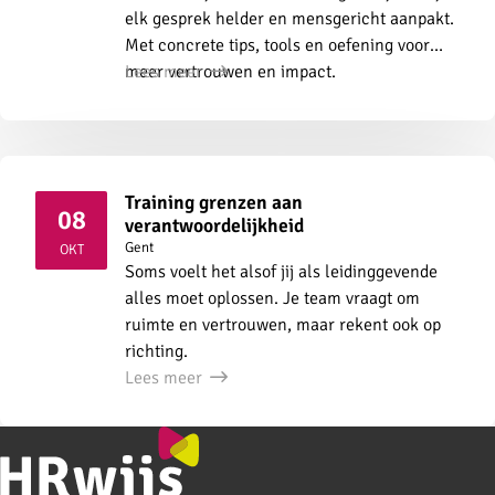
elk gesprek helder en mensgericht aanpakt.
Met concrete tips, tools en oefening voor
meer vertrouwen en impact.
Lees meer
Training grenzen aan
08
verantwoordelijkheid
2026
Gent
OKT
Soms voelt het alsof jij als leidinggevende
alles moet oplossen. Je team vraagt om
ruimte en vertrouwen, maar rekent ook op
richting.
Lees meer