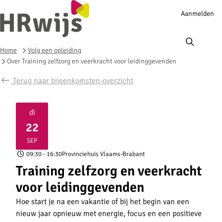
Account
Aanmelden
navigation
Ope
men
Home
Volg een opleiding
Over Training zelfzorg en veerkracht voor leidinggevenden
Terug naar bijeenkomsten-overzicht
di
22
2026
SEP
09:30
- 16:30
Provinciehuis Vlaams-Brabant
Training zelfzorg en veerkracht
voor leidinggevenden
Hoe start je na een vakantie of bij het begin van een
nieuw jaar opnieuw met energie, focus en een positieve