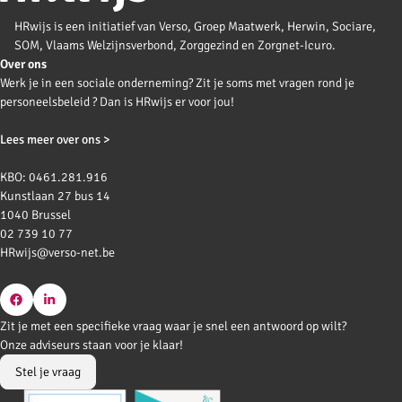
HRwijs is een initiatief van Verso, Groep Maatwerk, Herwin, Sociare,
SOM, Vlaams Welzijnsverbond, Zorggezind en Zorgnet-Icuro.
Over ons
Werk je in een sociale onderneming? Zit je soms met vragen rond je
personeelsbeleid ? Dan is HRwijs er voor jou!
Lees meer over ons >
KBO: 0461.281.916
Kunstlaan 27 bus 14
1040 Brussel
02 739 10 77
HRwijs@verso-net.be
Go
Go
Zit je met een specifieke vraag waar je snel een antwoord op wilt?
to
to
Onze adviseurs staan voor je klaar!
Facebook
LinkedIn
Stel je vraag