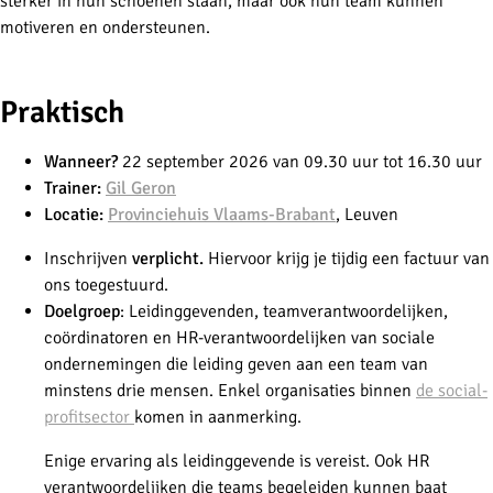
sterker in hun schoenen staan, maar ook hun team kunnen
motiveren en ondersteunen.
-
Praktisch
Wanneer?
22 september 2026 van 09.30 uur tot 16.30 uur
Trainer:
Gil Geron
Locatie:
Provinciehuis Vlaams-Brabant
, Leuven
Inschrijven
verplicht.
Hiervoor krijg je tijdig een factuur van
ons toegestuurd.
Doelgroep
:
Leidinggevenden, teamverantwoordelijken,
coördinatoren en HR-verantwoordelijken van sociale
ondernemingen die leiding geven aan een team van
minstens drie mensen. Enkel organisaties binnen
de social-
profitsector
komen in aanmerking.
Enige ervaring als leidinggevende is vereist. Ook HR
verantwoordelijken die teams begeleiden kunnen baat