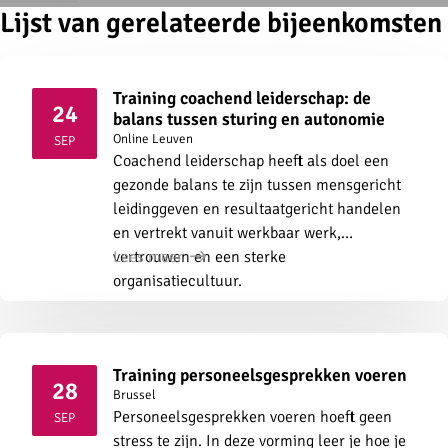
Lijst van gerelateerde bijeenkomsten
Training coachend leiderschap: de
24
balans tussen sturing en autonomie
2026
Online
Leuven
SEP
Coachend leiderschap heeft als doel een
gezonde balans te zijn tussen mensgericht
leidinggeven en resultaatgericht handelen
en vertrekt vanuit werkbaar werk,
vertrouwen en een sterke
Lees meer
organisatiecultuur.
Training personeelsgesprekken voeren
28
Brussel
2026
Personeelsgesprekken voeren hoeft geen
SEP
stress te zijn. In deze vorming leer je hoe je