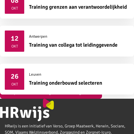
08
2026
Training grenzen aan verantwoordelijkheid
OKT
12
Antwerpen
2026
Training van collega tot leidinggevende
OKT
26
Leuven
2026
Training onderbouwd selecteren
OKT
Bekijk al onze vormingen over strategisch HR
HRwijs is een initiatief van Verso, Groep Maatwerk, Herwin, Sociare,
SOM, Vlaams Welzijnsverbond, Zorggezind en Zorgnet-Icuro.