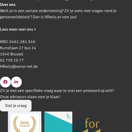
Over ons
Werk je in een sociale onderneming? Zit je soms met vragen rond je
personeelsbeleid ? Dan is HRwijs er voor jou!
Lees meer over ons >
KBO: 0461.281.916
Kunstlaan 27 bus 14
1040 Brussel
02 739 10 77
HRwijs@verso-net.be
Go
Go
Zit je met een specifieke vraag waar je snel een antwoord op wilt?
to
to
Onze adviseurs staan voor je klaar!
Facebook
LinkedIn
Stel je vraag