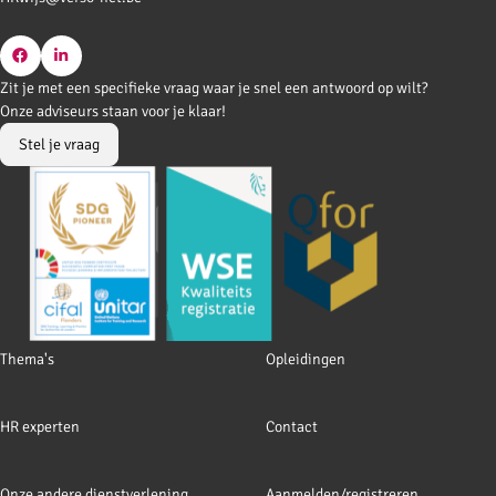
Go
Go
Zit je met een specifieke vraag waar je snel een antwoord op wilt?
to
to
Onze adviseurs staan voor je klaar!
Facebook
LinkedIn
Stel je vraag
Footer
Thema's
Opleidingen
navigation
HR experten
Contact
Onze andere dienstverlening
Aanmelden/registreren