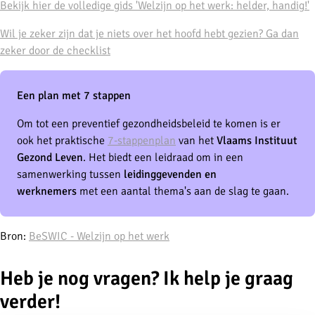
Bekijk hier de volledige gids 'Welzijn op het werk: helder, handig!'
Wil je zeker zijn dat je niets over het hoofd hebt gezien? Ga dan
zeker door de checklist
Een plan met 7 stappen
Om tot een preventief gezondheidsbeleid te komen is er
ook het praktische
7-stappenplan
van het
Vlaams Instituut
Gezond Leven
. Het biedt een leidraad om in een
samenwerking tussen
leidinggevenden en
werknemers
met een aantal thema's aan de slag te gaan.
Bron:
BeSWIC - Welzijn op het werk
Heb je nog vragen? Ik help je graag
verder!