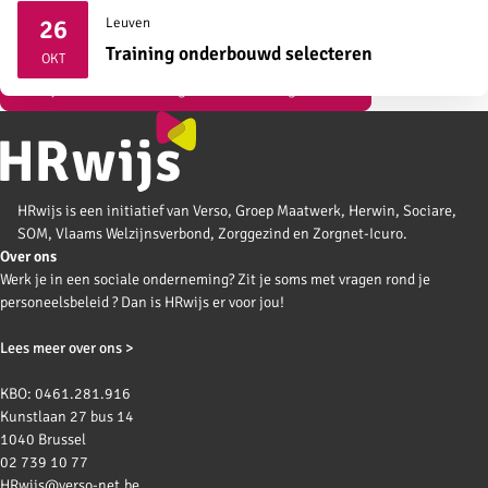
26
Leuven
2026
Training onderbouwd selecteren
OKT
Bekijk al onze vormingen over strategisch HR
HRwijs is een initiatief van Verso, Groep Maatwerk, Herwin, Sociare,
SOM, Vlaams Welzijnsverbond, Zorggezind en Zorgnet-Icuro.
Over ons
Werk je in een sociale onderneming? Zit je soms met vragen rond je
personeelsbeleid ? Dan is HRwijs er voor jou!
Lees meer over ons >
KBO: 0461.281.916
Kunstlaan 27 bus 14
1040 Brussel
02 739 10 77
HRwijs@verso-net.be