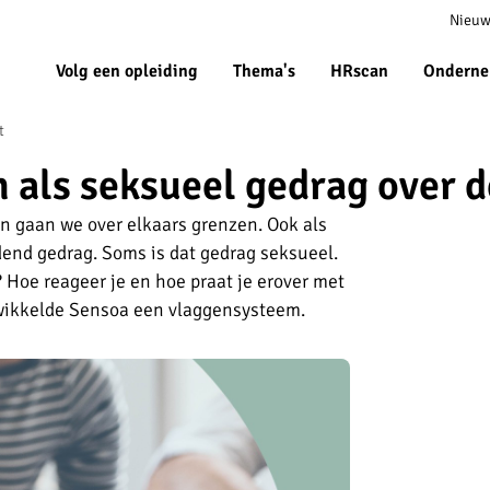
Meta
Nieuw
navigat
Volg een opleiding
Thema's
HRscan
Onderne
t
 als seksueel gedrag over d
gaan we over elkaars grenzen. Ook als
dend gedrag. Soms is dat gedrag seksueel.
 Hoe reageer je en hoe praat je erover met
wikkelde Sensoa een vlaggensysteem.