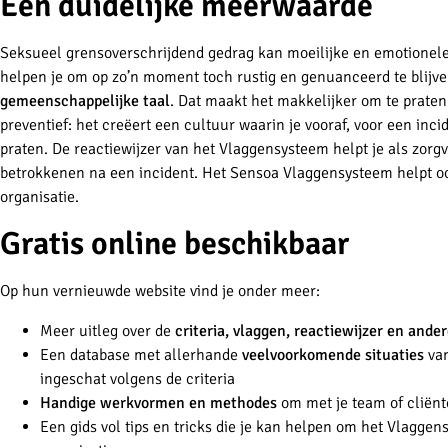
Een duidelijke meerwaarde
Seksueel grensoverschrijdend gedrag kan moeilijke en emotionele
helpen je om op zo’n moment toch rustig en genuanceerd te blijv
gemeenschappelijke taal
. Dat maakt het makkelijker om te praten
preventief: het creëert een cultuur waarin je vooraf, voor een inc
praten. De reactiewijzer van het Vlaggensysteem helpt je als zorg
betrokkenen na een incident. Het Sensoa Vlaggensysteem helpt 
organisatie.
Gratis online beschikbaar
Op hun vernieuwde website vind je onder meer:
Meer uitleg over de
criteria, vlaggen, reactiewijzer en ande
Een database met allerhande
veelvoorkomende situaties
van
ingeschat volgens de criteria
Handige werkvormen en methodes
om met je team of cliënt
Een gids vol tips en tricks die je kan helpen om het Vlaggen