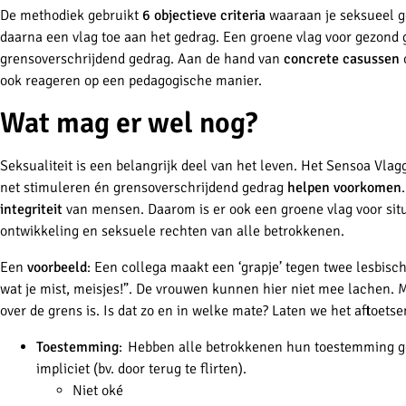
De methodiek gebruikt
6 objectieve criteria
waaraan je seksueel ged
daarna een vlag toe aan het gedrag. Een groene vlag voor gezond g
grensoverschrijdend gedrag. Aan de hand van
concrete casussen
o
ook reageren op een pedagogische manier.
Wat mag er wel nog?
Seksualiteit is een belangrijk deel van het leven. Het Sensoa Vl
net stimuleren én grensoverschrijdend gedrag
helpen voorkomen
integriteit
van mensen. Daarom is er ook een groene vlag voor situ
ontwikkeling en seksuele rechten van alle betrokkenen.
Een
voorbeeld
: Een collega maakt een ‘grapje’ tegen twee lesbisch
wat je mist, meisjes!”. De vrouwen kunnen hier niet mee lachen. M
over de grens is. Is dat zo en in welke mate? Laten we het aftoets
Toestemming
: Hebben alle betrokkenen hun toestemming geg
impliciet (bv. door terug te flirten).
Niet oké