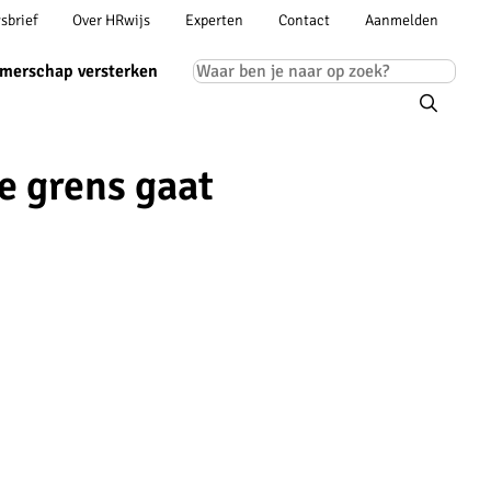
Account
sbrief
Over HRwijs
Experten
Contact
Aanmelden
ion
navigation
Main
merschap versterken
navigation
e grens gaat