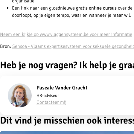
organisatie
Een link naar een gloednieuwe
gratis online cursus
over de 
doorloopt, op je eigen tempo, waar en wanneer je maar wil.
Neem een kijkje op www.vlaggensysteem.be voor meer informatie
Bron:
Sensoa - Vlaams expertisesysteem voor seksuele gezondhei
Heb je nog vragen? Ik help je gra
Pascale Vander Gracht
HR-adviseur
Contacteer mij
Dit vind je misschien ook interes