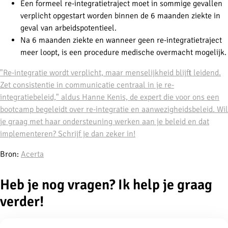
Een formeel re-integratietraject moet in sommige gevallen
verplicht opgestart worden binnen de 6 maanden ziekte in
geval van arbeidspotentieel.
Na 6 maanden ziekte en wanneer geen re-integratietraject
meer loopt, is een procedure medische overmacht mogelijk.
"Re-integratie wordt verplicht, maar menselijkheid blijft leidend.
Zet consistentie in communicatie centraal in je re-
integratiebeleid," aldus Hanne Kenis, de expert die voor ons een
bootcamp begeleidt over re-integratie en aanwezigheidsbeleid. Wil
je graag met haar ondersteuning werken aan je beleid en dat
implementeren? Schrijf je dan zeker in!
Bron:
Acerta
Heb je nog vragen? Ik help je graag
verder!