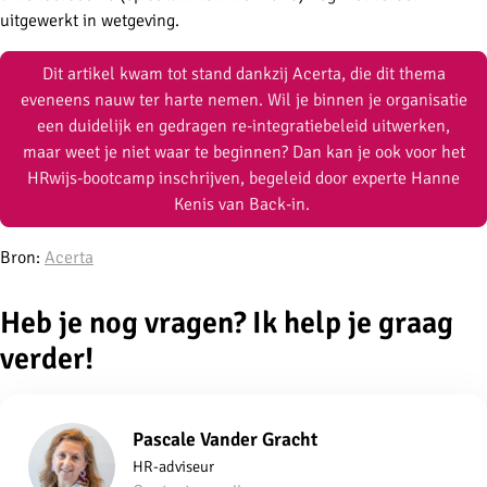
uitgewerkt in wetgeving.
Dit artikel kwam tot stand dankzij Acerta, die dit thema
eveneens nauw ter harte nemen. Wil je binnen je organisatie
een duidelijk en gedragen re-integratiebeleid uitwerken,
maar weet je niet waar te beginnen? Dan kan je ook voor het
HRwijs-bootcamp inschrijven, begeleid door experte Hanne
Kenis van Back-in.
Bron:
Acerta
Heb je nog vragen? Ik help je graag
verder!
Pascale Vander Gracht
HR-adviseur