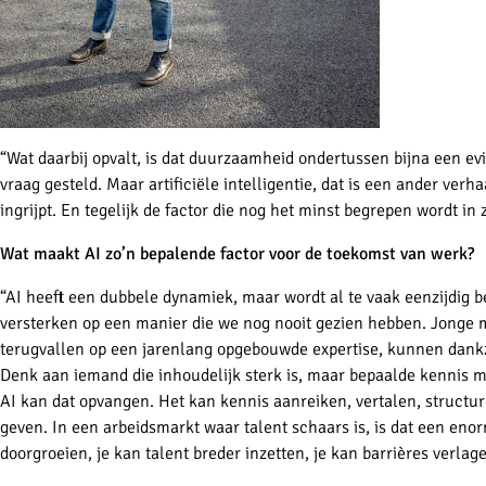
“Wat daarbij opvalt, is dat duurzaamheid ondertussen bijna een ev
vraag gesteld. Maar artificiële intelligentie, dat is een ander verhaa
ingrijpt. En tegelijk de factor die nog het minst begrepen wordt in z
Wat maakt AI zo’n bepalende factor voor de toekomst van werk?
“AI heeft een dubbele dynamiek, maar wordt al te vaak eenzijdig
versterken op een manier die we nog nooit gezien hebben. Jonge 
terugvallen op een jarenlang opgebouwde expertise, kunnen dankzij
Denk aan iemand die inhoudelijk sterk is, maar bepaalde kennis mi
AI kan dat opvangen. Het kan kennis aanreiken, vertalen, structur
geven. In een arbeidsmarkt waar talent schaars is, is dat een eno
doorgroeien, je kan talent breder inzetten, je kan barrières verlag