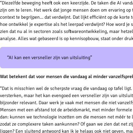
“Diezelfde beweging heeft ook een keerzijde. De taken die AI vand
zijn om te leren. Het werk dat jonge mensen doen om ervaring o
context te begrijpen… dat verdwijnt. Dat lijkt efficiënt op de kort
hoe ontwikkel je expertise als het leerpad verdwijnt? Hoe word je 
zien dat nu al in sectoren zoals softwareontwikkeling, maar hetze
analyse. Alles wat gebaseerd is op kennisopbouw, staat onder druk
“AI kan een versneller zijn van uitsluiting”
Wat betekent dat voor mensen die vandaag al minder vanzelfsp
“Dat is misschien wel de scherpste vraag die vandaag op tafel lig
versterken, maar het kan evengoed een versneller zijn van uitslui
bijzonder relevant. Daar werk je vaak met mensen die niet vanzel
Mensen met een afstand tot de arbeidsmarkt, met minder formele o
dan: kunnen we technologie inzetten om die mensen net méér te
zodat ze complexere taken aankunnen? Of gaan we zien dat net zij 
liggen? Een sluitend antwoord kan ik je helaas ook niet geven, maa