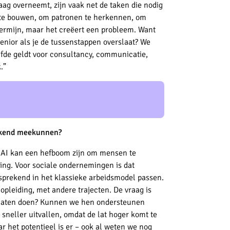
aag overneemt, zijn vaak net de taken die nodig
p te bouwen, om patronen te herkennen, om
e termijn, maar het creëert een probleem. Want
senior als je de tussenstappen overslaat? We
lfde geldt voor consultancy, communicatie,
.”
rekend meekunnen?
t. AI kan een hefboom zijn om mensen te
ting. Voor sociale ondernemingen is dat
fsprekend in het klassieke arbeidsmodel passen.
pleiding, met andere trajecten. De vraag is
 laten doen? Kunnen we hen ondersteunen
sneller uitvallen, omdat de lat hoger komt te
r het potentieel is er – ook al weten we nog