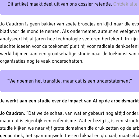
Dit artikel maakt deel uit van ons dossier retentie.
Ontdek alle 
Jo Caudron is geen bakker van zoete broodjes en kijkt naar die e
blad voor de mond te nemen. Als ondernemer, auteur en veelgevraa
analyseert hij al jaren hoe technologie sectoren hertekent. In zij
slechte ideeën voor de toekomst’ pleit hij voor radicale denkoef
werkt hij mee aan een grootschalige studie naar de toekomst van 
organisaties nog te vaak onderschatten.
“We noemen het transitie, maar dat is een understatement”
Je werkt aan een studie over de impact van AI op de arbeidsmarkt
Jo Caudron
: “Dat we de schaal van wat er gebeurt nog altijd onder
maar dat is eigenlijk een eufemisme. Wat er bezig is, is een struc
studie kijken we naar vijf grote domeinen die druk zetten op de arbe
geopolitiek, het spanningsveld tussen lokaal en globaal, maatscha