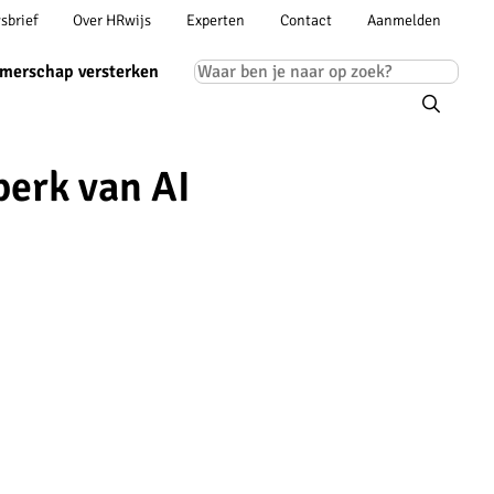
Account
sbrief
Over HRwijs
Experten
Contact
Aanmelden
ion
navigation
Main
merschap versterken
navigation
perk van AI