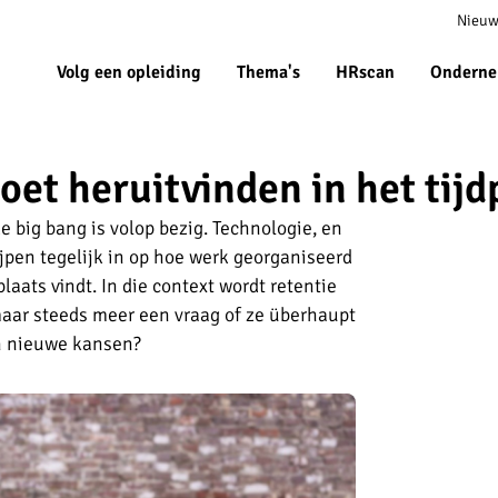
Meta
Nieuw
navigat
Volg een opleiding
Thema's
HRscan
Onderne
et heruitvinden in het tijd
 big bang is volop bezig. Technologie, en
jpen tegelijk in op hoe werk georganiseerd
laats vindt. In die context wordt retentie
aar steeds meer een vraag of ze überhaupt
ch nieuwe kansen?