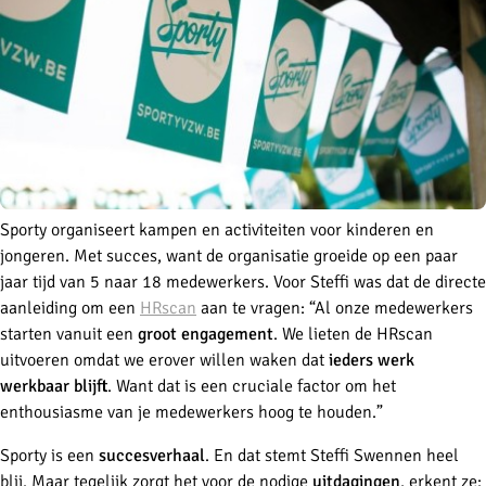
Sporty organiseert kampen en activiteiten voor kinderen en
jongeren. Met succes, want de organisatie groeide op een paar
jaar tijd van 5 naar 18 medewerkers. Voor Steffi was dat de directe
aanleiding om een
HRscan
aan te vragen: “Al onze medewerkers
starten vanuit een
groot engagement
. We lieten de HRscan
uitvoeren omdat we erover willen waken dat
ieders werk
werkbaar blijft
. Want dat is een cruciale factor om het
enthousiasme van je medewerkers hoog te houden.”
Sporty is een
succesverhaal
. En dat stemt Steffi Swennen heel
blij. Maar tegelijk zorgt het voor de nodige
uitdagingen
, erkent ze: