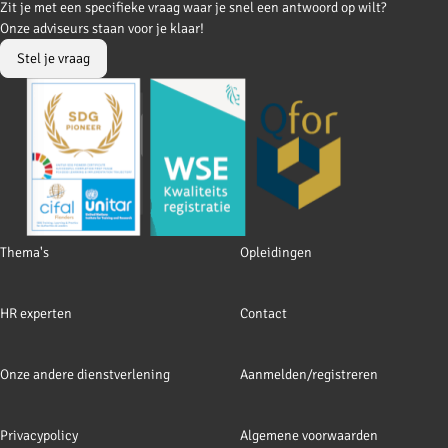
Go
Go
Zit je met een specifieke vraag waar je snel een antwoord op wilt?
to
to
Onze adviseurs staan voor je klaar!
Facebook
LinkedIn
Stel je vraag
Footer
Thema's
Opleidingen
navigation
HR experten
Contact
Onze andere dienstverlening
Aanmelden/registreren
Privacypolicy
Algemene voorwaarden