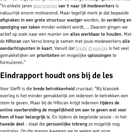
“In enkele jaren
doorgroeien
van 5 naar 18 medewerkers
is
natuurlijk enorm motiverend. Maar tegelijk merk je dat bepaalde
afspraken in een grote structuur waziger
worden, de
verdeling en
opvolging van taken
minder evident wordt, ... Daarom gingen we
actief op zoek naar een manier om
alles werkbaar te houden
. Met
de
HRscan
van Verso breng je samen met jouw medewerkers
alle
aandachtspunten in kaart
. Vanuit dat
brede draagvlak
is het veel
gemakkelijker om
prioriteiten
en mogelijke
oplossingen
te
formuleren.”
Eindrapport houdt ons bij de les
Voor Steffi is die
brede betrokkenheid
cruciaal: “Bij klassiek
overleg is het minder gemakkelijk om iedereen te betrekken een
stem te geven. Maar bij de HRscan krijgt iedereen
tijdens de
online voorbereiding de mogelijkheid om aan te geven wat voor
hem of haar belangrijk is
. En tijdens de begeleide sessie - in het
tweede deel
- staat die
persoonlijke inbreng
zo mogelijk nog
centraler. Op die manier kwamen we te weten wat onze