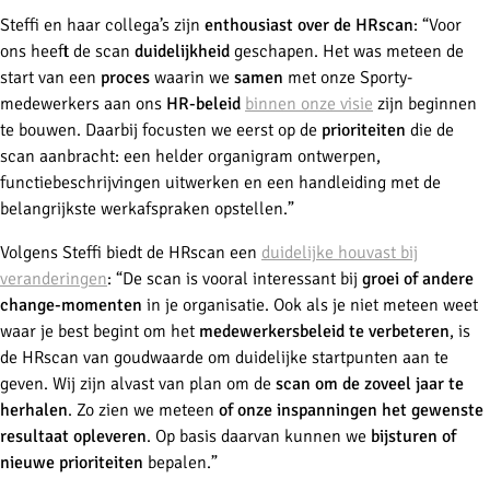
Steffi en haar collega’s zijn
enthousiast over de HRscan
: “Voor
ons heeft de scan
duidelijkheid
geschapen. Het was meteen de
start van een
proces
waarin we
samen
met onze Sporty-
medewerkers aan ons
HR-beleid
binnen onze visie
zijn beginnen
te bouwen. Daarbij focusten we eerst op de
prioriteiten
die de
scan aanbracht: een helder organigram ontwerpen,
functiebeschrijvingen uitwerken en een handleiding met de
belangrijkste werkafspraken opstellen.”
Volgens Steffi biedt de HRscan een
duidelijke houvast bij
veranderingen
: “De scan is vooral interessant bij
groei of andere
change-momenten
in je organisatie. Ook als je niet meteen weet
waar je best begint om het
medewerkersbeleid te verbeteren
, is
de HRscan van goudwaarde om duidelijke startpunten aan te
geven. Wij zijn alvast van plan om de
scan om de zoveel jaar te
herhalen
. Zo zien we meteen
of onze inspanningen het gewenste
resultaat opleveren
. Op basis daarvan kunnen we
bijsturen of
nieuwe prioriteiten
bepalen.”