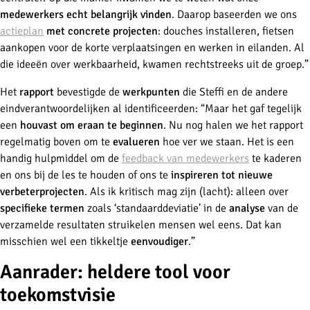
medewerkers echt belangrijk vinden
. Daarop baseerden we ons
actieplan
met concrete projecten
: douches installeren, fietsen
aankopen voor de korte verplaatsingen en werken in eilanden. Al
die ideeën over werkbaarheid, kwamen rechtstreeks uit de groep.”
Het
rapport
bevestigde de
werkpunten
die Steffi en de andere
eindverantwoordelijken al identificeerden: “Maar het gaf tegelijk
een
houvast om eraan te beginnen
. Nu nog halen we het rapport
regelmatig boven om te
evalueren
hoe ver we staan. Het is een
handig hulpmiddel om de
feedback van medewerkers
te kaderen
en ons bij de les te houden of ons te
inspireren tot nieuwe
verbeterprojecten
. Als ik kritisch mag zijn (lacht): alleen over
specifieke termen
zoals ‘standaarddeviatie’ in de
analyse
van de
verzamelde resultaten struikelen mensen wel eens. Dat kan
misschien wel een tikkeltje
eenvoudiger
.”
Aanrader: heldere tool voor
toekomstvisie