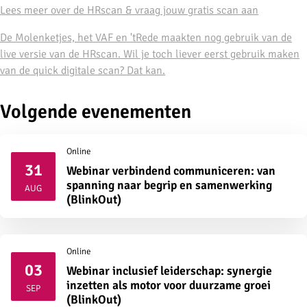
Lees meer over de HRscan & vraag jouw gratis scan aan
De Molenketjes, het VAF en 'tRede maakten nog gebruik van de
live versie van de HRscan. Wil je toch liever eerst gebruik maken
van de quick digitale scan? Dat kan.
Volgende evenementen
Online
31
Webinar verbindend communiceren: van
2026
spanning naar begrip en samenwerking
AUG
(BlinkOut)
Online
03
Webinar inclusief leiderschap: synergie
2026
inzetten als motor voor duurzame groei
SEP
(BlinkOut)