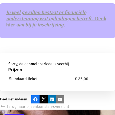
In veel gevallen bestaat er financiële
ondersteuning wat opleidingen betreft.
Denk
hier
aan bij je inschrijving.
Aanmelden
Sorry, de aanmeldperiode is voorbij.
Prijzen
Standaard ticket
€ 25,00
Deel met anderen
Facebook
X
LinkedIn
E-mail
Terug naar bijeenkomsten-overzicht