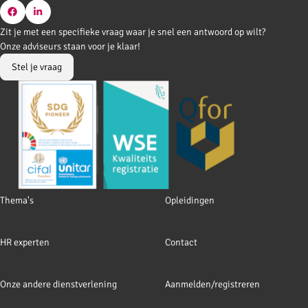
Go
Go
Zit je met een specifieke vraag waar je snel een antwoord op wilt?
to
to
Onze adviseurs staan voor je klaar!
Facebook
LinkedIn
Stel je vraag
Footer
Thema's
Opleidingen
navigation
HR experten
Contact
Onze andere dienstverlening
Aanmelden/registreren