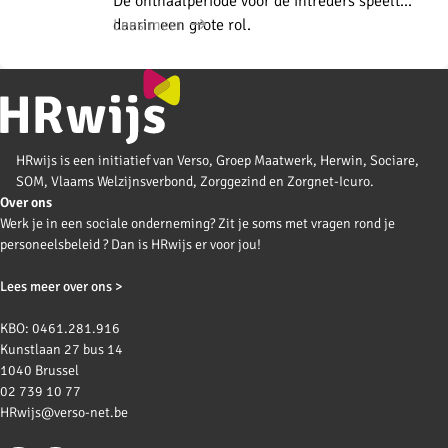
De onthaalperiode voor de intreders speelt
daarin een grote rol.
Lees meer
HRwijs is een initiatief van Verso, Groep Maatwerk, Herwin, Sociare,
SOM, Vlaams Welzijnsverbond, Zorggezind en Zorgnet-Icuro.
Over ons
Werk je in een sociale onderneming? Zit je soms met vragen rond je
personeelsbeleid ? Dan is HRwijs er voor jou!
Lees meer over ons >
KBO: 0461.281.916
Kunstlaan 27 bus 14
1040 Brussel
02 739 10 77
HRwijs@verso-net.be