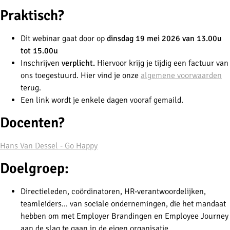
Praktisch?
Dit webinar gaat door op
dinsdag 19 mei 2026 van 13.00u
tot 15.00u
Inschrijven
verplicht.
Hiervoor krijg je tijdig een factuur van
ons toegestuurd. Hier vind je onze
algemene voorwaarden
terug.
Een link wordt je enkele dagen vooraf gemaild.
Docenten?
Hans Van Dessel - Go Happy
Doelgroep:
Directieleden, coördinatoren, HR-verantwoordelijken,
teamleiders... van sociale ondernemingen, die het mandaat
hebben om met Employer Brandingen en Employee Journey
aan de slag te gaan in de eigen organisatie.