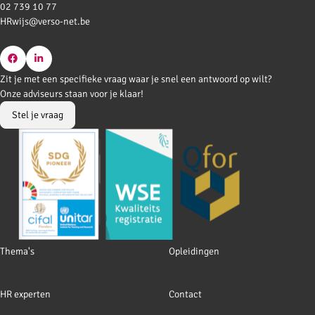
02 739 10 77
HRwijs@verso-net.be
Go
Go
Zit je met een specifieke vraag waar je snel een antwoord op wilt?
to
to
Onze adviseurs staan voor je klaar!
Facebook
LinkedIn
Stel je vraag
Footer
Thema's
Opleidingen
navigation
HR experten
Contact