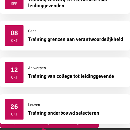
2026
SEP
leidinggevenden
08
Gent
2026
Training grenzen aan verantwoordelijkheid
OKT
12
Antwerpen
2026
Training van collega tot leidinggevende
OKT
26
Leuven
2026
Training onderbouwd selecteren
OKT
Bekijk al onze vormingen over strategisch HR