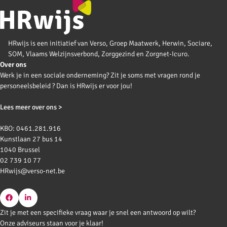
HRwijs is een initiatief van Verso, Groep Maatwerk, Herwin, Sociare,
SOM, Vlaams Welzijnsverbond, Zorggezind en Zorgnet-Icuro.
Over ons
Werk je in een sociale onderneming? Zit je soms met vragen rond je
personeelsbeleid ? Dan is HRwijs er voor jou!
Lees meer over ons >
KBO: 0461.281.916
Kunstlaan 27 bus 14
1040 Brussel
02 739 10 77
HRwijs@verso-net.be
Go
Go
Zit je met een specifieke vraag waar je snel een antwoord op wilt?
to
to
Onze adviseurs staan voor je klaar!