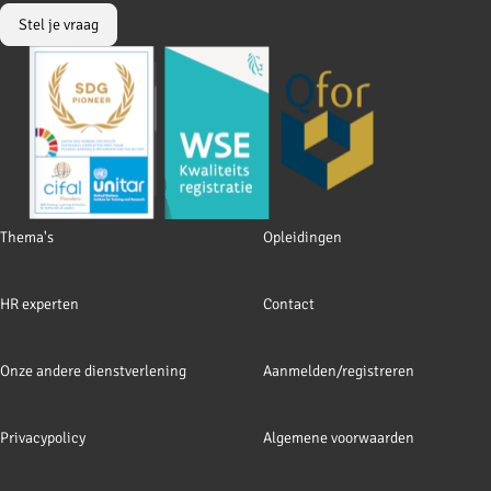
Facebook
LinkedIn
Stel je vraag
Footer
Thema's
Opleidingen
navigation
HR experten
Contact
Onze andere dienstverlening
Aanmelden/registreren
Privacypolicy
Algemene voorwaarden