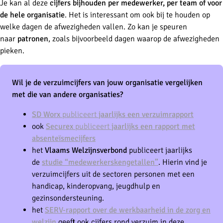
Je kan al deze
cijfers bijhouden per medewerker, per team of voor
de hele organisatie
. Het is interessant om ook bij te houden op
welke dagen de afwezigheden vallen. Zo kan je speuren
naar
patronen
, zoals bijvoorbeeld dagen waarop de afwezigheden
pieken.
Wil je de verzuimcijfers van jouw organisatie vergelijken
met die van andere organisaties?
SD Worx
publiceert
jaarlijks een verzuimrapport
ook
Securex
publiceert
jaarlijks een rapport met
absenteïsmecijfers
het
Vlaams Welzijnsverbond
publiceert jaarlijks
de
studie “medewerkerskengetallen”
. Hierin vind je
verzuimcijfers uit de sectoren personen met een
handicap, kinderopvang, jeugdhulp en
gezinsondersteuning.
het
SERV-rapport over de werkbaarheid
in de zorg en
welzijn
geeft ook cijfers rond verzuim in deze