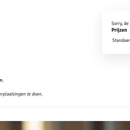
Aanmel
Sorry, de
Prijzen
Standaar
m.
erplaatsingen te doen.