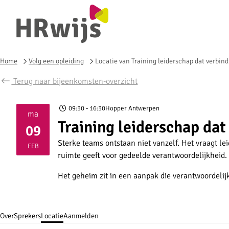
Home
Volg een opleiding
Locatie van Training leiderschap dat verbind
Terug naar bijeenkomsten-overzicht
09:30
- 16:30
Hopper Antwerpen
ma
Training leiderschap dat
09
2026
Sterke teams ontstaan niet vanzelf. Het vraagt 
FEB
ruimte geeft voor gedeelde verantwoordelijkheid.
Het geheim zit in een aanpak die verantwoordelij
Over
Sprekers
Locatie
Aanmelden