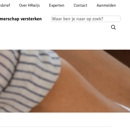
Account
sbrief
Over HRwijs
Experten
Contact
Aanmelden
ion
navigation
Main
merschap versterken
navigation