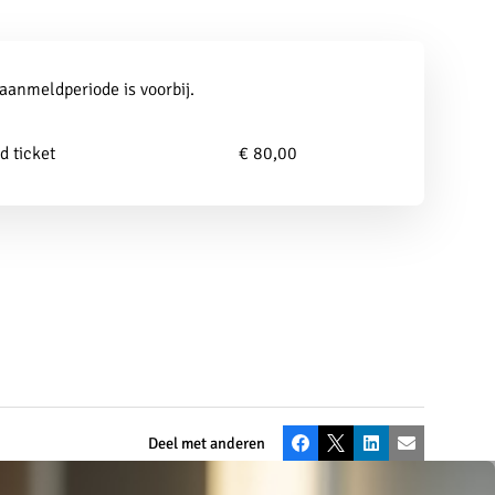
den
 aanmeldperiode is voorbij.
d ticket
€ 80,00
Deel met anderen
Facebook
X
LinkedIn
E-mail