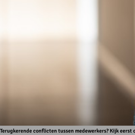
Terugkerende conflicten tussen medewerkers? Kijk eerst 