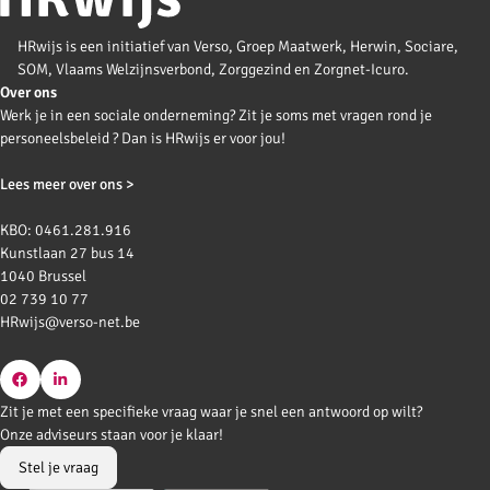
HRwijs is een initiatief van Verso, Groep Maatwerk, Herwin, Sociare,
SOM, Vlaams Welzijnsverbond, Zorggezind en Zorgnet-Icuro.
Over ons
Werk je in een sociale onderneming? Zit je soms met vragen rond je
personeelsbeleid ? Dan is HRwijs er voor jou!
Lees meer over ons >
KBO: 0461.281.916
Kunstlaan 27 bus 14
1040 Brussel
02 739 10 77
HRwijs@verso-net.be
Go
Go
Zit je met een specifieke vraag waar je snel een antwoord op wilt?
to
to
Onze adviseurs staan voor je klaar!
Facebook
LinkedIn
Stel je vraag