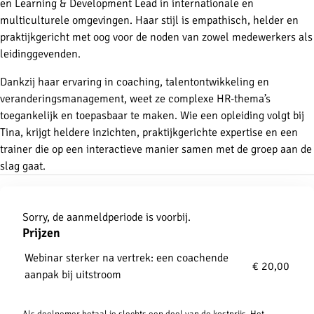
en Learning & Development Lead in internationale en
multiculturele omgevingen. Haar stijl is empathisch, helder en
praktijkgericht met oog voor de noden van zowel medewerkers als
leidinggevenden.
Dankzij haar ervaring in coaching, talentontwikkeling en
veranderingsmanagement, weet ze complexe HR-thema’s
toegankelijk en toepasbaar te maken. Wie een opleiding volgt bij
Tina, krijgt heldere inzichten, praktijkgerichte expertise en een
trainer die op een interactieve manier samen met de groep aan de
slag gaat.
Aanmelden
Sorry, de aanmeldperiode is voorbij.
Prijzen
Webinar sterker na vertrek: een coachende
€ 20,00
aanpak bij uitstroom
Als deelnemer betaal je slechts een deel van de kostprijs. Het