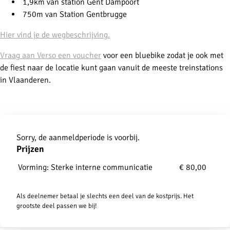
1,9km van station Gent Dampoort
750m van Station Gentbrugge
Hier vind je de wegbeschrijving.
Vraag aan Verso een voucher
voor een bluebike zodat je ook met
de fiest naar de locatie kunt gaan vanuit de meeste treinstations
in Vlaanderen.
Aanmelden
Sorry, de aanmeldperiode is voorbij.
Prijzen
Vorming: Sterke interne communicatie
€ 80,00
Als deelnemer betaal je slechts een deel van de kostprijs. Het
grootste deel passen we bij!