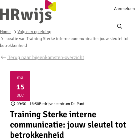
Account
Aanmelden
navigation
Ope
men
Home
Volg een opleiding
Locatie van Training Sterke interne communicatie: jouw sleutel tot
betrokkenheid
Terug naar bijeenkomsten-overzicht
ma
15
2025
DEC
09:30
- 16:30
Bedrijvencentrum De Punt
Training Sterke interne
communicatie: jouw sleutel tot
betrokkenheid