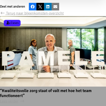
Deel met anderen
Facebook
X
LinkedIn
E-mail
Terug naar bijeenkomsten-overzicht
Cases
“Kwaliteitsvolle zorg staat of valt met hoe het team
functioneert”
Lees verder