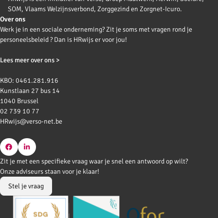
SOM, Vlaams Welzijnsverbond, Zorggezind en Zorgnet-Icuro.
Over ons
Werk je in een sociale onderneming? Zit je soms met vragen rond je
personeelsbeleid ? Dan is HRwijs er voor jou!
Lees meer over ons >
KBO: 0461.281.916
Kunstlaan 27 bus 14
1040 Brussel
02 739 10 77
HRwijs@verso-net.be
Go
Go
Zit je met een specifieke vraag waar je snel een antwoord op wilt?
to
to
Onze adviseurs staan voor je klaar!
Facebook
LinkedIn
Stel je vraag