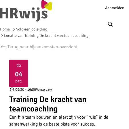
Account
Aanmelden
navigation
Ope
men
Home
Volg een opleiding
Locatie van Training De kracht van teamcoaching
Terug naar bijeenkomsten-overzicht
do
04
2025
DEC
09:30
- 16:30
Verso vzw
Training De kracht van
teamcoaching
Een fijn team bouwen en alert zijn voor “ruis” in de
samenwerking is de beste piste voor succes.