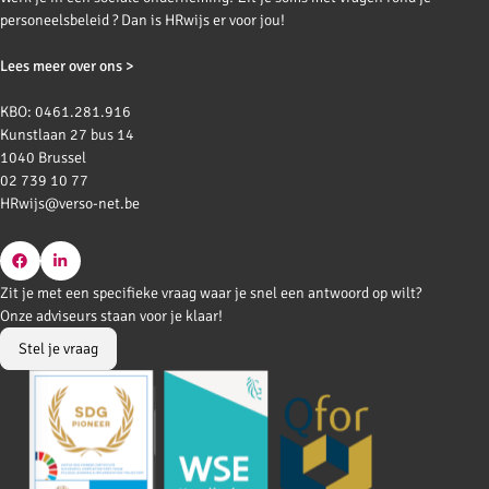
personeelsbeleid ? Dan is HRwijs er voor jou!
Lees meer over ons >
KBO: 0461.281.916
Kunstlaan 27 bus 14
1040 Brussel
02 739 10 77
HRwijs@verso-net.be
Go
Go
Zit je met een specifieke vraag waar je snel een antwoord op wilt?
to
to
Onze adviseurs staan voor je klaar!
Facebook
LinkedIn
Stel je vraag