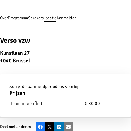
Over
Programma
Sprekers
Locatie
Aanmelden
Verso vzw
Kunstlaan 27
1040 Brussel
Aanmelden
Sorry, de aanmeldperiode is voorbij.
Prijzen
Team in conflict
€ 80,00
Deel met anderen
Facebook
X
LinkedIn
E-mail