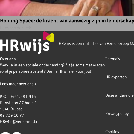
Holding Space: de kracht van aanwezig zijn in leiderscha
Lees verder
HRwijs is een initiatief van Verso, Groep
Footer
Over ons
Thema's
navigation
Werk je in een sociale onderneming? Zit je soms met vragen
rond je personeelsbeleid ? Dan is HRwijs er voor jou!
HR experten
Lees meer over ons >
Onze andere die
KBO: 0461.281.916
Kunstlaan 27 bus 14
1040 Brussel
Privacypolicy
02 739 10 77
HRwijs@verso-net.be
Cookies