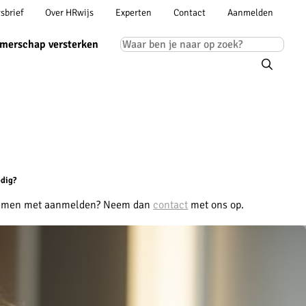
Account
sbrief
Over HRwijs
Experten
Contact
Aanmelden
ion
navigation
Main
merschap versterken
navigation
dig?
emen met aanmelden? Neem dan
contact
met ons op.