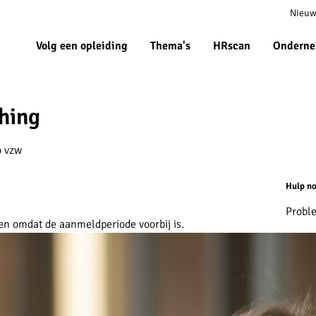
Meta
Nieuw
navigat
Volg een opleiding
Thema's
HRscan
Onderne
hing
o vzw
Hulp no
Probl
en omdat de aanmeldperiode voorbij is.