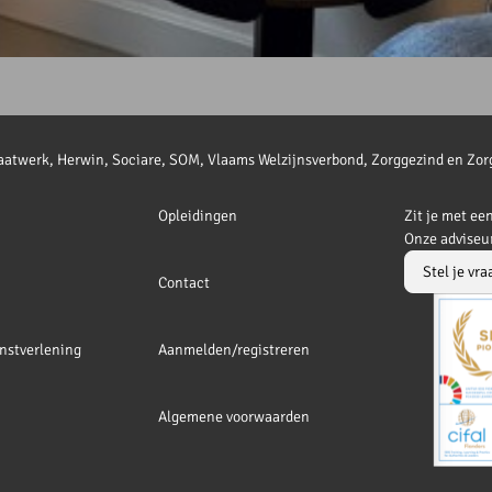
p
 Maatwerk, Herwin, Sociare, SOM, Vlaams Welzijnsverbond, Zorggezind en Zor
Opleidingen
Zit je met ee
Onze adviseur
Stel je vra
Contact
nstverlening
Aanmelden/registreren
Algemene voorwaarden