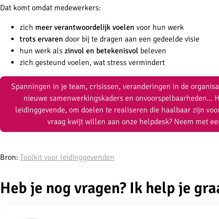
Dat komt omdat medewerkers:
zich
meer verantwoordelijk voelen
voor hun werk
trots ervaren
door bij te dragen aan een gedeelde visie
hun werk als
zinvol en betekenisvol
beleven
zich gesteund voelen, wat stress vermindert
Spanningen in je team, crisissen, veranderingen in de organis
nieuwe samenwerkingskaders en onvoorspelbaarheden… Het 
leidinggevende, om doelen te realiseren die haalbaar zijn voor
vraag kwijt willen aan onze helpdesk? Neem met een
Bron:
Toolkit voor leidinggevenden
Heb je nog vragen? Ik help je gra