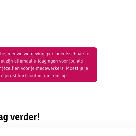
atie, nieuwe wetgeving, personeelsschaarste,
zijn allemaal uitdagingen voor jou als
 jezelf én voor je medewerkers. Moest je je
 gerust hart contact met ons op.
ag verder!