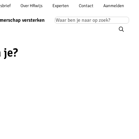
Account
sbrief
Over HRwijs
Experten
Contact
Aanmelden
ion
navigation
Main
merschap versterken
navigation
 je?