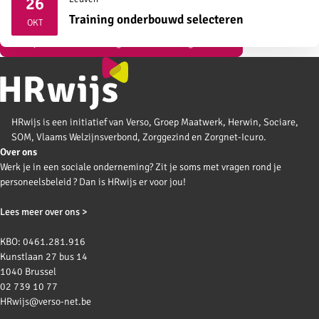
26
2026
Training onderbouwd selecteren
OKT
Bekijk al onze vormingen over strategisch HR
HRwijs is een initiatief van Verso, Groep Maatwerk, Herwin, Sociare,
SOM, Vlaams Welzijnsverbond, Zorggezind en Zorgnet-Icuro.
Over ons
Werk je in een sociale onderneming? Zit je soms met vragen rond je
personeelsbeleid ? Dan is HRwijs er voor jou!
Lees meer over ons >
KBO: 0461.281.916
Kunstlaan 27 bus 14
1040 Brussel
02 739 10 77
HRwijs@verso-net.be