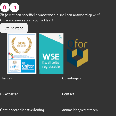
Go
Go
Zit je met een specifieke vraag waar je snel een antwoord op wilt?
to
to
Onze adviseurs staan voor je klaar!
Facebook
LinkedIn
Stel je vraag
Footer
Thema's
Opleidingen
navigation
HR experten
Contact
Onze andere dienstverlening
Aanmelden/registreren