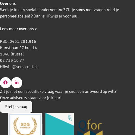
Over ons
Werk je in een sociale onderneming? Zit je soms met vragen rond je
personeelsbeleid ? Dan is HRwijs er voor jou!
Lees meer over ons >
KBO: 0461.281.916
Kunstlaan 27 bus 14
1040 Brussel
02 739 10 77
HRwijs@verso-net.be
Go
Go
Zit je met een specifieke vraag waar je snel een antwoord op wilt?
to
to
Onze adviseurs staan voor je klaar!
Facebook
LinkedIn
Stel je vraag