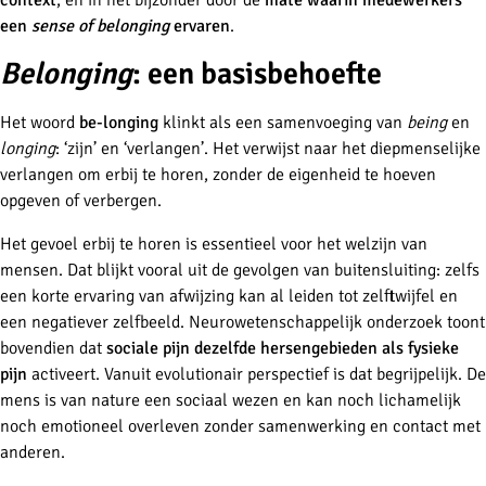
context
, en in het bijzonder door de
mate waarin medewerkers
een
sense of belonging
ervaren
.
Belonging
: een basisbehoefte
Het woord
be-longing
klinkt als een samenvoeging van
being
en
longing
: ‘zijn’ en ‘verlangen’. Het verwijst naar het diepmenselijke
verlangen om erbij te horen, zonder de eigenheid te hoeven
opgeven of verbergen.
Het gevoel erbij te horen is essentieel voor het welzijn van
mensen. Dat blijkt vooral uit de gevolgen van buitensluiting: zelfs
een korte ervaring van afwijzing kan al leiden tot zelftwijfel en
een negatiever zelfbeeld. Neurowetenschappelijk onderzoek toont
bovendien dat
sociale pijn dezelfde hersengebieden als fysieke
pijn
activeert. Vanuit evolutionair perspectief is dat begrijpelijk. De
mens is van nature een sociaal wezen en kan noch lichamelijk
noch emotioneel overleven zonder samenwerking en contact met
anderen.