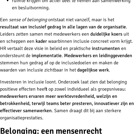
ruimte krijgen om actief deel te nemen aan samenwerking
en besluitvorming.
Een
sense of belonging
ontstaat niet vanzelf, maar is het
resultaat van inclusief gedrag in alle lagen van de organisatie
.
Leiders zetten samen met medewerkers een
duidelijke koers
uit
en scheppen een
kader
waarbinnen inclusie concreet vorm krijgt.
HR vertaalt deze visie in beleid en praktische
instrumenten
en
ondersteunt de
implementatie
.
Medewerkers en leidinggevenden
stemmen hun gedrag af op de inclusiedoelen en maken de
waarden van inclusie zichtbaar in het
dagelijkse werk
.
Investeren in inclusie loont. Onderzoek laat zien dat belonging
positieve effecten heeft op zowel individueel als groepsniveau:
medewerkers ervaren meer werktevredenheid, welzijn en
betrokkenheid, terwijl teams beter presteren, innovatiever zijn en
effectiever samenwerken
. Samen draagt dit bij aan sterkere
organisatieprestaties.
Belonging: een mensenrecht