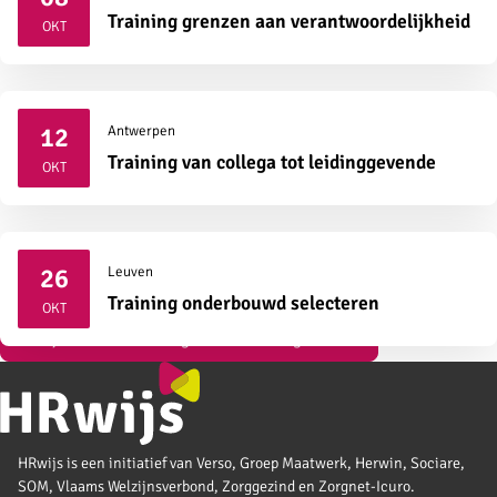
2026
Training grenzen aan verantwoordelijkheid
OKT
12
Antwerpen
2026
Training van collega tot leidinggevende
OKT
26
Leuven
2026
Training onderbouwd selecteren
OKT
Bekijk al onze vormingen over strategisch HR
HRwijs is een initiatief van Verso, Groep Maatwerk, Herwin, Sociare,
SOM, Vlaams Welzijnsverbond, Zorggezind en Zorgnet-Icuro.