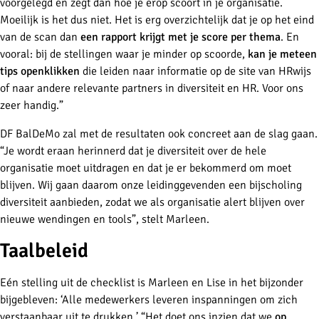
voorgelegd en zegt dan hoe je erop scoort in je organisatie.
Moeilijk is het dus niet. Het is erg overzichtelijk dat je op het eind
van de scan dan
een rapport krijgt met je score per thema
. En
vooral: bij de stellingen waar je minder op scoorde,
kan je meteen
tips openklikken
die leiden naar informatie op de site van HRwijs
of naar andere relevante partners in diversiteit en HR. Voor ons
zeer handig.”
DF BalDeMo zal met de resultaten ook concreet aan de slag gaan.
“Je wordt eraan herinnerd dat je diversiteit over de hele
organisatie moet uitdragen en dat je er bekommerd om moet
blijven. Wij gaan daarom onze leidinggevenden een bijscholing
diversiteit aanbieden, zodat we als organisatie alert blijven over
nieuwe wendingen en tools”, stelt Marleen.
Taalbeleid
Eén stelling uit de checklist is Marleen en Lise in het bijzonder
bijgebleven: ‘Alle medewerkers leveren inspanningen om zich
verstaanbaar uit te drukken.’ “Het doet ons inzien dat we
op