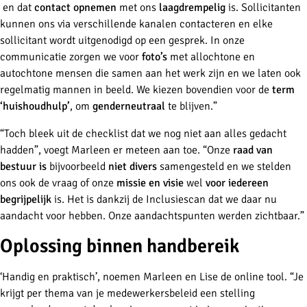
en dat
contact opnemen
met ons
laagdrempelig
is. Sollicitanten
kunnen ons via verschillende kanalen contacteren en elke
sollicitant wordt uitgenodigd op een gesprek. In onze
communicatie zorgen we voor
foto’s
met allochtone en
autochtone mensen die samen aan het werk zijn en we laten ook
regelmatig mannen in beeld. We kiezen bovendien voor de
term
‘huishoudhulp’
, om
genderneutraal
te blijven.”
“Toch bleek uit de checklist dat we nog niet aan alles gedacht
hadden”, voegt Marleen er meteen aan toe. “Onze
raad van
bestuur is
bijvoorbeeld
niet divers
samengesteld en we stelden
ons ook de vraag of onze
missie en visie
wel
voor iedereen
begrijpelijk
is. Het is dankzij de Inclusiescan dat we daar nu
aandacht voor hebben. Onze aandachtspunten werden zichtbaar.”
Oplossing binnen handbereik
‘Handig en praktisch’, noemen Marleen en Lise de online tool. “Je
krijgt per thema van je medewerkersbeleid een stelling