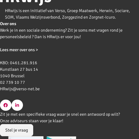
HRwijs is een initiatief van Verso, Groep Maatwerk, Herwin, Sociare,
SOM, Vlaams Welzijnsverbond, Zorggezind en Zorgnet-Icuro.
Over ons
Werk je in een sociale onderneming? Zit je soms met vragen rond je
personeelsbeleid ? Dan is HRwijs er voor jou!
Lees meer over ons >
KBO: 0461.281.916
Kunstlaan 27 bus 14
1040 Brussel
02 739 10 77
HRwijs@verso-net.be
Go
Go
Zit je met een specifieke vraag waar je snel een antwoord op wilt?
to
to
Onze adviseurs staan voor je klaar!
Facebook
LinkedIn
Stel je vraag