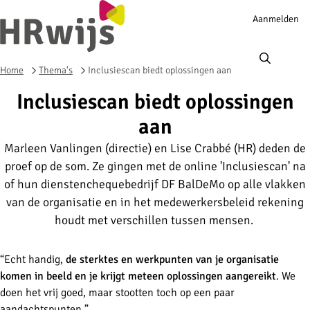
Account
Aanmelden
navigation
Ope
men
Home
Thema's
Inclusiescan biedt oplossingen aan
Inclusiescan biedt oplossingen
aan
Marleen Vanlingen (directie) en Lise Crabbé (HR) deden de
proef op de som. Ze gingen met de online 'Inclusiescan' na
of hun dienstenchequebedrijf DF BalDeMo op alle vlakken
van de organisatie en in het medewerkersbeleid rekening
houdt met verschillen tussen mensen.
“Echt handig,
de sterktes en werkpunten van je organisatie
komen in beeld en je krijgt meteen oplossingen aangereikt
. We
doen het vrij goed, maar stootten toch op een paar
aandachtspunten.”