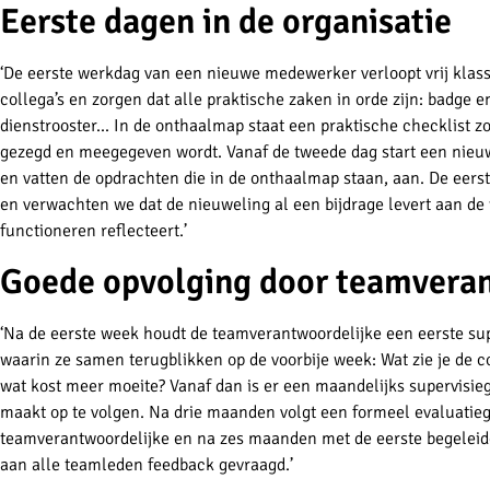
Eerste dagen in de organisatie
‘De eerste werkdag van een nieuwe medewerker verloopt vrij klas
collega’s en zorgen dat alle praktische zaken in orde zijn: badge en
dienstrooster... In de onthaalmap staat een praktische checklist 
gezegd en meegegeven wordt. Vanaf de tweede dag start een nieu
en vatten de opdrachten die in de onthaalmap staan, aan. De eerste
en verwachten we dat de nieuweling al een bijdrage levert aan de
functioneren reflecteert.’
Goede opvolging door teamveran
‘Na de eerste week houdt de teamverantwoordelijke een eerste s
waarin ze samen terugblikken op de voorbije week: Wat zie je de co
wat kost meer moeite? Vanaf dan is er een maandelijks supervisi
maakt op te volgen. Na drie maanden volgt een formeel evaluati
teamverantwoordelijke en na zes maanden met de eerste begeleid
aan alle teamleden feedback gevraagd.’