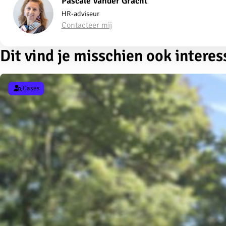
Pascale Vander Gracht
HR-adviseur
Contacteer mij
Dit vind je misschien ook interes
Cases