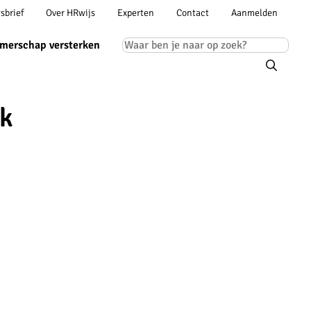
Account
sbrief
Over HRwijs
Experten
Contact
Aanmelden
ion
navigation
Main
merschap versterken
navigation
ek