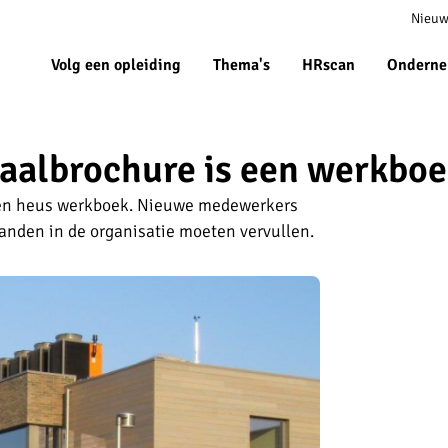
Meta
Nieuw
navigat
Volg een opleiding
Thema's
HRscan
Onderne
aalbrochure is een werkbo
en heus werkboek. Nieuwe medewerkers
aanden in de organisatie moeten vervullen.