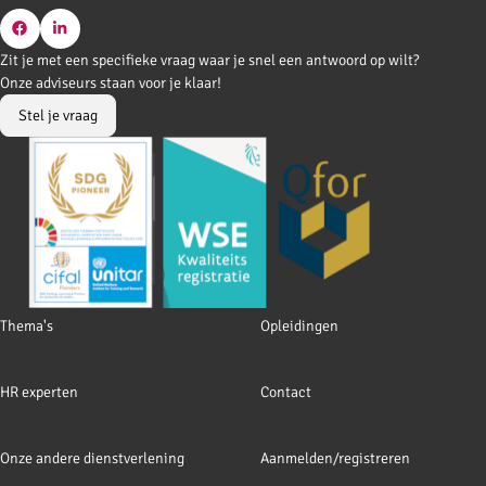
Go
Go
Zit je met een specifieke vraag waar je snel een antwoord op wilt?
to
to
Onze adviseurs staan voor je klaar!
Facebook
LinkedIn
Stel je vraag
Footer
Thema's
Opleidingen
navigation
HR experten
Contact
Onze andere dienstverlening
Aanmelden/registreren