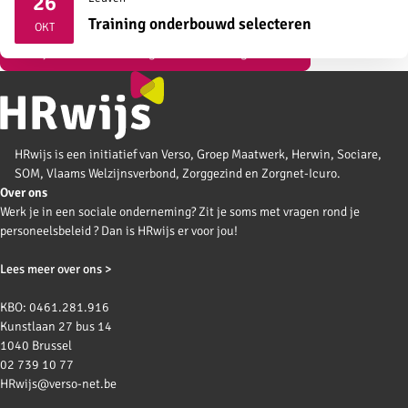
26
2026
Training onderbouwd selecteren
OKT
Bekijk al onze vormingen over strategisch HR
HRwijs is een initiatief van Verso, Groep Maatwerk, Herwin, Sociare,
SOM, Vlaams Welzijnsverbond, Zorggezind en Zorgnet-Icuro.
Over ons
Werk je in een sociale onderneming? Zit je soms met vragen rond je
personeelsbeleid ? Dan is HRwijs er voor jou!
Lees meer over ons >
KBO: 0461.281.916
Kunstlaan 27 bus 14
1040 Brussel
02 739 10 77
HRwijs@verso-net.be