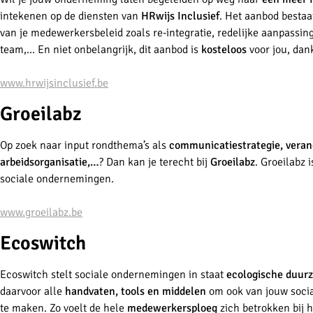
intekenen op de diensten van
HRwijs Inclusief
. Het aanbod bestaat
van je medewerkersbeleid zoals re-integratie, redelijke aanpass
team,… En niet onbelangrijk, dit aanbod is
kosteloos
voor jou, dan
www.hrwijsinclusief.be
Groeilabz
Op zoek naar input rond
thema’s als
communicatiestrategie, vera
arbeidsorganisatie,…
? Dan kan je terecht bij
G
roeilabz
. Groeilabz
sociale ondernemingen.
www.groeilabz.be
Ecoswitch
Ecoswitch stelt sociale ondernemingen in staat
ecologische duur
daarvoor alle
handvaten, tools en middelen
om ook van jouw soci
te maken. Zo voelt de hele
medewerkersploeg
zich betrokken bij 