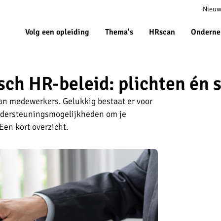
Meta
Nieuw
navigat
Volg een opleiding
Thema's
HRscan
Onderne
sch HR-beleid: plichten én 
van medewerkers. Gelukkig bestaat er voor
ndersteuningsmogelijkheden om je
en kort overzicht.