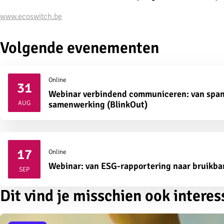
www.ecoswitch.be
Volgende evenementen
Online
31
Webinar verbindend communiceren: van span
2026
AUG
samenwerking (BlinkOut)
17
Online
2026
Webinar: van ESG-rapportering naar bruikba
SEP
Dit vind je misschien ook interes