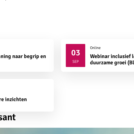
Online
03
ning naar begrip en
Webinar inclusief 
2026
SEP
duurzame groei (B
re inzichten
sant