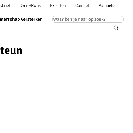
Account
sbrief
Over HRwijs
Experten
Contact
Aanmelden
ion
navigation
Main
merschap versterken
navigation
steun