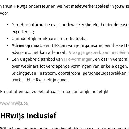
Vanuit
HRwijs
ondersteunen we het
medewerkersbeleid in jouw s
voor:
Gerichte
informatie
over medewerkersbeleid, boeiende cases
experten,…;
Onmiddellijk bruikbare en gratis
tools
;
Advies op maat
: een HRscan van je organisatie, een losse H
adviseur… het kan allemaal.
Vraag je gesprek aan met één 
Een uitgebreid aanbod van
HR-vormingen
, en dat
in verschi
over webinars tot verdiepende vormingen van enkele dagen. O
leidinggeven, instroom, doorstroom, personeelsgesprekken, 
werk … bij HRwijs zit je goed.
En dat allemaal zo betaalbaar en toegankelijk mogelijk!
www.hrwijs.be
HRwijs Inclusief
Wil je jouw onderneming laten begeleiden op weg naar
een meer i