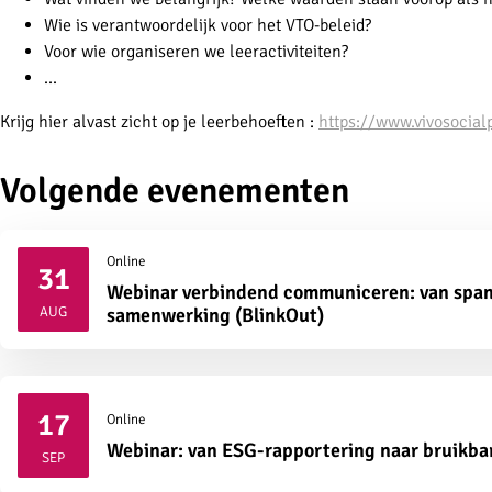
Wie is verantwoordelijk voor het VTO-beleid?
Voor wie organiseren we leeractiviteiten?
...
Krijg hier alvast zicht op je leerbehoeften :
https://www.vivosocialp
Volgende evenementen
Online
31
Webinar verbindend communiceren: van span
2026
AUG
samenwerking (BlinkOut)
17
Online
2026
Webinar: van ESG-rapportering naar bruikba
SEP