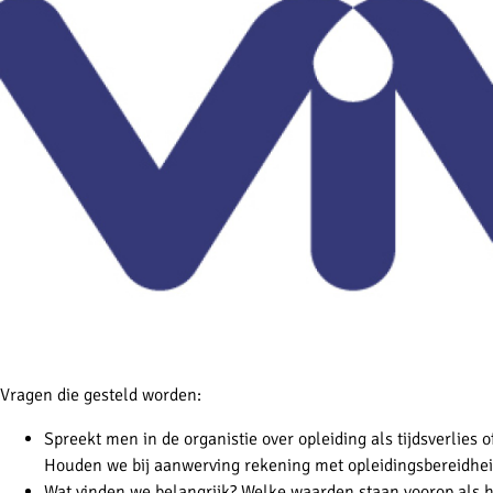
Vragen die gesteld worden:
Spreekt men in de organistie over opleiding als tijdsverlies 
Houden we bij aanwerving rekening met opleidingsbereidhei
Wat vinden we belangrijk? Welke waarden staan voorop als h