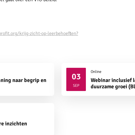
rofit.org/krijg-zicht-op-leerbehoeften?
Online
03
ning naar begrip en
Webinar inclusief 
2026
SEP
duurzame groei (B
re inzichten