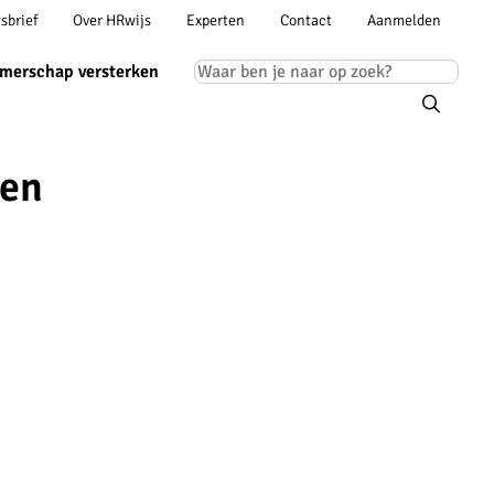
Account
sbrief
Over HRwijs
Experten
Contact
Aanmelden
ion
navigation
Main
merschap versterken
navigation
len