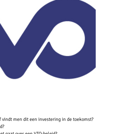
of vindt men dit een investering in de toekomst?
d?
et gaat over een VTO-beleid?