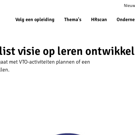
Meta
Nieuw
navigat
Volg een opleiding
Thema's
HRscan
Onderne
ist visie op leren ontwikke
 gaat met VTO-activiteiten plannen of een
llen.