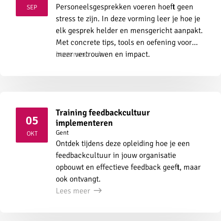
2026
Personeelsgesprekken voeren hoeft geen
SEP
stress te zijn. In deze vorming leer je hoe je
elk gesprek helder en mensgericht aanpakt.
Met concrete tips, tools en oefening voor
meer vertrouwen en impact.
Lees meer
Training feedbackcultuur
05
implementeren
2026
Gent
OKT
Ontdek tijdens deze opleiding hoe je een
feedbackcultuur in jouw organisatie
opbouwt en effectieve feedback geeft, maar
ook ontvangt.
Lees meer