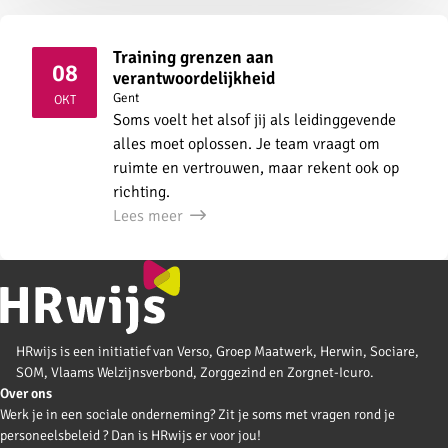
Training grenzen aan
08
verantwoordelijkheid
2026
Gent
OKT
Soms voelt het alsof jij als leidinggevende
alles moet oplossen. Je team vraagt om
ruimte en vertrouwen, maar rekent ook op
richting.
Lees meer
HRwijs is een initiatief van Verso, Groep Maatwerk, Herwin, Sociare,
SOM, Vlaams Welzijnsverbond, Zorggezind en Zorgnet-Icuro.
Over ons
Werk je in een sociale onderneming? Zit je soms met vragen rond je
personeelsbeleid ? Dan is HRwijs er voor jou!