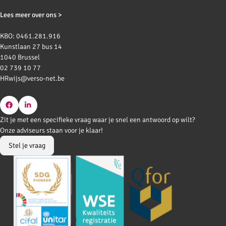
Lees meer over ons >
KBO: 0461.281.916
Kunstlaan 27 bus 14
1040 Brussel
02 739 10 77
HRwijs@verso-net.be
Go
Go
Zit je met een specifieke vraag waar je snel een antwoord op wilt?
to
to
Onze adviseurs staan voor je klaar!
Facebook
LinkedIn
Stel je vraag