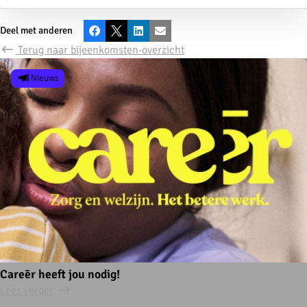
Deel met anderen
Facebook
X
LinkedIn
E-mail
Terug naar bijeenkomsten-overzicht
Nieuws
Careēr heeft jou nodig!
Lees verder