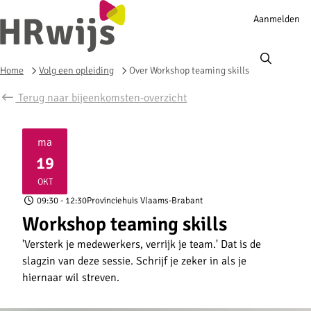
Account
Aanmelden
navigation
Ope
men
Home
Volg een opleiding
Over Workshop teaming skills
Terug naar bijeenkomsten-overzicht
ma
19
2026
OKT
09:30
- 12:30
Provinciehuis Vlaams-Brabant
Workshop teaming skills
'Versterk je medewerkers, verrijk je team.' Dat is de
slagzin van deze sessie. Schrijf je zeker in als je
hiernaar wil streven.