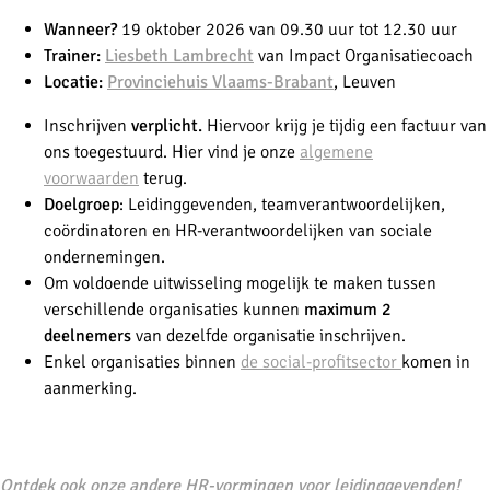
Wanneer?
19 oktober 2026 van 09.30 uur tot 12.30 uur
Trainer:
Liesbeth Lambrecht
van Impact Organisatiecoach
Locatie:
Provinciehuis Vlaams-Brabant
, Leuven
Inschrijven
verplicht.
Hiervoor krijg je tijdig een factuur van
ons toegestuurd. Hier vind je onze
algemene
voorwaarden
terug.
Doelgroep
:
Leidinggevenden, teamverantwoordelijken,
coördinatoren en HR-verantwoordelijken van sociale
ondernemingen.
Om voldoende uitwisseling mogelijk te maken tussen
verschillende organisaties kunnen
maximum 2
deelnemers
van dezelfde organisatie inschrijven.
Enkel organisaties binnen
de social-profitsector
komen in
aanmerking.
-
Ontdek ook onze andere HR-vormingen voor leidinggevenden!