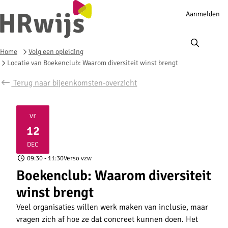
Account
Aanmelden
navigation
Ope
men
Home
Volg een opleiding
Locatie van Boekenclub: Waarom diversiteit winst brengt
Terug naar bijeenkomsten-overzicht
vr
12
2025
DEC
09:30
- 11:30
Verso vzw
Boekenclub: Waarom diversiteit
winst brengt
Veel organisaties willen werk maken van
inclusie
, maar
vragen zich af hoe ze dat concreet kunnen doen. Het