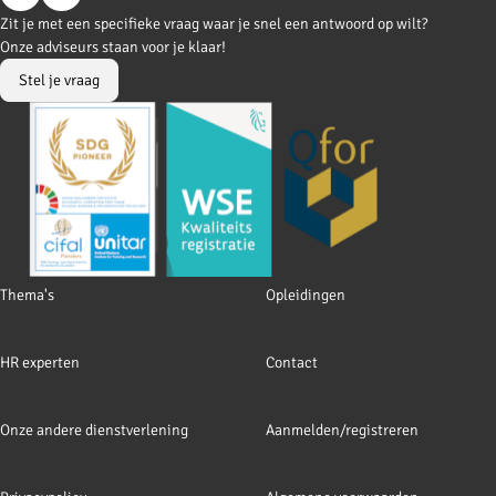
Go
Go
Zit je met een specifieke vraag waar je snel een antwoord op wilt?
to
to
Onze adviseurs staan voor je klaar!
Facebook
LinkedIn
Stel je vraag
Footer
Thema's
Opleidingen
navigation
HR experten
Contact
Onze andere dienstverlening
Aanmelden/registreren