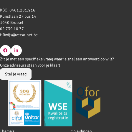
KBO: 0461.281.916
Kunstlaan 27 bus 14
1040 Brussel
02 739 10 77
HRwijs@verso-net.be
Go
Go
Zit je met een specifieke vraag waar je snel een antwoord op wilt?
to
to
Onze adviseurs staan voor je klaar!
Facebook
LinkedIn
Stel je vraag
Footer
Thema's
Opleidingen