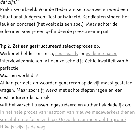
dat zijn?”
Praktijkvoorbeeld: Voor de Nederlandse Spoorwegen werd een
Situational Judgement Test ontwikkeld. Kandidaten vinden het
leuk en concreet (het voelt als een spel). Maar achter de
schermen voer je een gefundeerde pre-screening uit.
Tip 2. Zet een gestructureerd selectieproces op.
Werk met heldere criteria,
scorecards
en
evidence-based
interviewtechnieken. Alleen zo scheid je échte kwaliteit van AI-
perfectie.
Waarom werkt dit?
AI kan perfecte antwoorden genereren op de vijf meest gestelde
vragen. Maar zodra jij werkt met echte dieptevragen en een
gestructureerde aanpak
valt het verschil tussen ingestudeerd en authentiek dadelijk op.
In het hele proces van instroom van nieuwe medewerkers dienen
verschillende fasen zich op. Op zoek naar meer achtergrond?
HRwijs wijst je de weg.