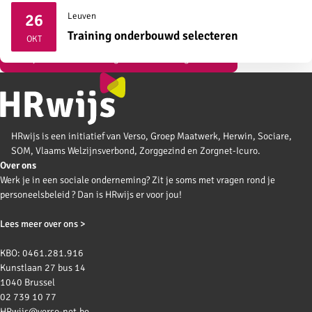
26
Leuven
2026
Training onderbouwd selecteren
OKT
Bekijk al onze vormingen over strategisch HR
HRwijs is een initiatief van Verso, Groep Maatwerk, Herwin, Sociare,
SOM, Vlaams Welzijnsverbond, Zorggezind en Zorgnet-Icuro.
Over ons
Werk je in een sociale onderneming? Zit je soms met vragen rond je
personeelsbeleid ? Dan is HRwijs er voor jou!
Lees meer over ons >
KBO: 0461.281.916
Kunstlaan 27 bus 14
1040 Brussel
02 739 10 77
HRwijs@verso-net.be