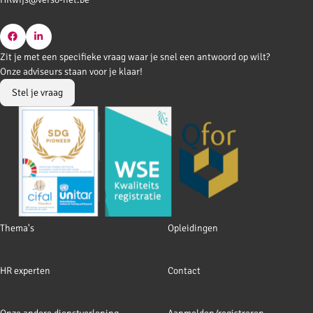
Go
Go
Zit je met een specifieke vraag waar je snel een antwoord op wilt?
to
to
Onze adviseurs staan voor je klaar!
Facebook
LinkedIn
Stel je vraag
Footer
Thema's
Opleidingen
navigation
HR experten
Contact