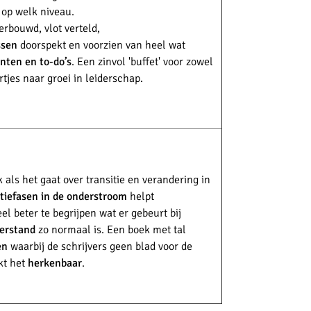
 op welk niveau.
rbouwd, vlot verteld,
ssen
doorspekt en voorzien van heel wat
nten en to-do’s
. Een zinvol 'buffet' voor zowel
rtjes naar groei in leiderschap.
als het gaat over transitie en verandering in
itiefasen in de onderstroom
helpt
l beter te begrijpen wat er gebeurt bij
erstand
zo normaal is. Een boek met tal
en
waarbij de schrijvers geen blad voor de
kt het
herkenbaar
.