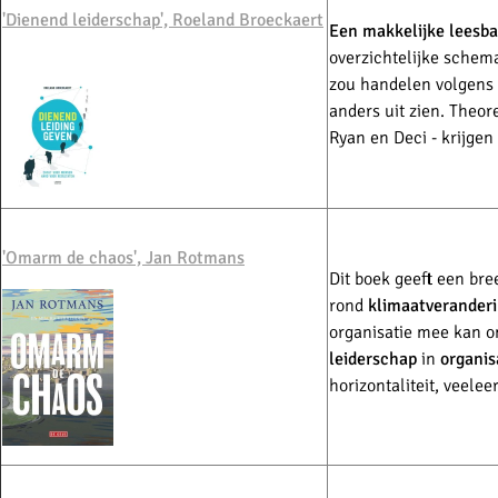
'Dienend leiderschap', Roeland Broeckaert
Een makkelijke leesba
overzichtelijke schema
zou handelen volgens 
anders uit zien. Theor
Ryan en Deci - krijgen
'
Omarm de chaos', Jan Rotmans
Dit boek geeft een bre
rond
klimaatverander
organisatie mee kan 
leiderschap
in
organis
horizontaliteit, veele