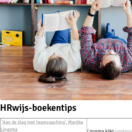
HRwijs-boekentips
'Aan de slag met teamcoaching',
Marijke
Lingsma
Lingsma kijkt
systemi