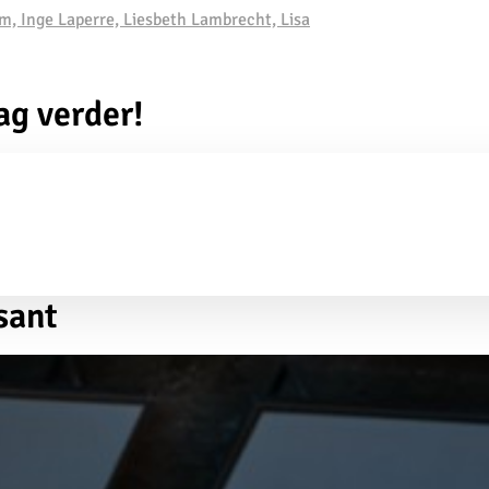
m, Inge Laperre, Liesbeth Lambrecht, Lisa
ag verder!
sant