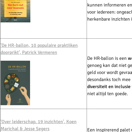
kunnen informeren en 
voor iedereen: ongeacht
herkenbare inzichten 
'De HR-ballon, 10 populaire praktijken
doorprikt', Patrick Vermeren
De HR-ballon is een
w
genoeg kan dat niet g
geld voor wordt gevra
desondanks toch mee 
diversiteit en inclusie
niet altijd ten goede.
'Over leiderschap. 19 inzichten',
Koen
Marichal & Jesse Segers
Een inspirerend palet