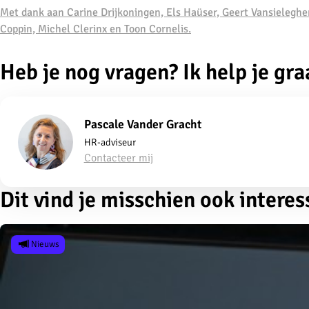
Met dank aan Carine Drijkoningen, Els Haüser, Geert Vansieleghe
Coppin, Michel Clerinx en Toon Cornelis.
Heb je nog vragen? Ik help je gra
Pascale Vander Gracht
HR-adviseur
Contacteer mij
Dit vind je misschien ook interes
Nieuws