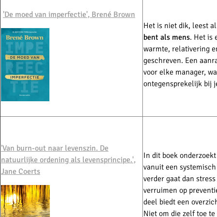
'De moed van imperfectie',
Brené Brown
Het is niet dik, leest a
bent als mens
. Het is
warmte, relativering 
geschreven.
Een aanra
voor elke manager, wa
ontegensprekelijk bij j
'Van burn-out naar levenszin. De
In dit boek onderzoek
natuurlijke ordening als levensprincipe.',
vanuit een systemisch 
Jane Coerts
verder gaat dan stres
verruimen op preventi
deel biedt een overzi
Niet om die zelf toe 