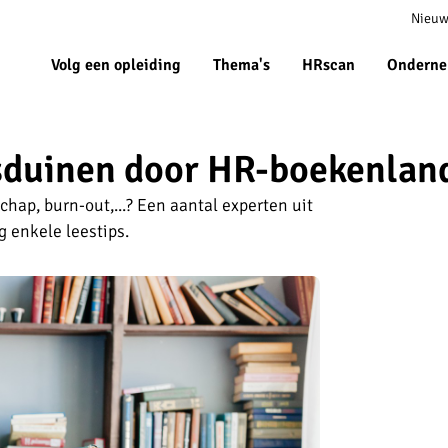
Meta
Nieuw
navigat
Volg een opleiding
Thema's
HRscan
Onderne
duinen door HR-boekenlan
chap, burn-out,...? Een aantal experten uit
 enkele leestips.