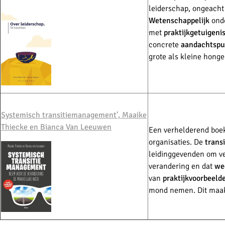
leiderschap, ongeacht
Wetenschappelijk
onde
met
praktijkgetuigeni
concrete
aandachtspu
grote als kleine honge
Systemisch transitiemanagement',
Maaike
Thiecke en Bianca Van Leeuwen
Een verhelderend boek 
organisaties. De
trans
leidinggevenden om vee
verandering en dat
we
van
praktijkvoorbeeld
mond nemen. Dit maa