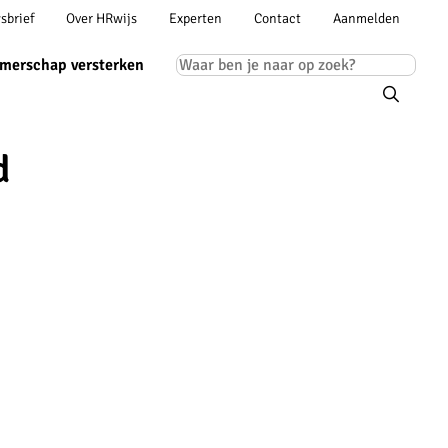
Account
sbrief
Over HRwijs
Experten
Contact
Aanmelden
ion
navigation
Main
merschap versterken
navigation
d