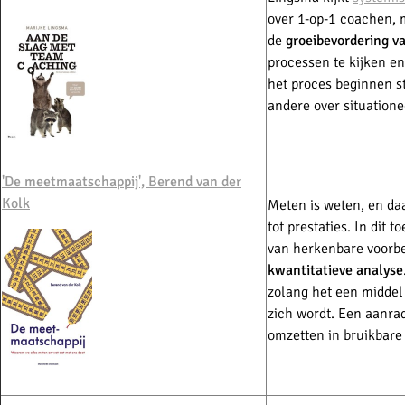
over 1-op-1 coachen, m
de
groeibevordering v
processen te kijken en
het proces beginnen s
andere over situation
'De meetmaatschappij', Berend van der
Kolk
Meten is weten, en da
tot prestaties. In dit 
van herkenbare voorb
kwantitatieve analyse
zolang het een middel 
zich wordt. Een aanrad
omzetten in bruikbare 