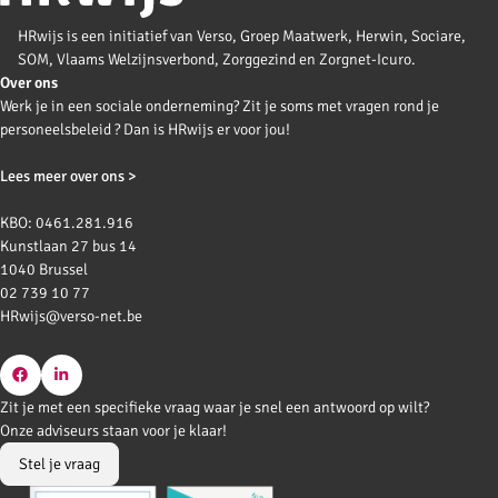
HRwijs is een initiatief van Verso, Groep Maatwerk, Herwin, Sociare,
SOM, Vlaams Welzijnsverbond, Zorggezind en Zorgnet-Icuro.
Over ons
Werk je in een sociale onderneming? Zit je soms met vragen rond je
personeelsbeleid ? Dan is HRwijs er voor jou!
Lees meer over ons >
KBO: 0461.281.916
Kunstlaan 27 bus 14
1040 Brussel
02 739 10 77
HRwijs@verso-net.be
Go
Go
Zit je met een specifieke vraag waar je snel een antwoord op wilt?
to
to
Onze adviseurs staan voor je klaar!
Facebook
LinkedIn
Stel je vraag